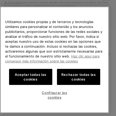
de Privacidad
para conocer más en detalle cómo procesaremos tus datos con fines
de ’marketing’ y cómo puedes revocar tu consentimiento.
Utilizamos cookies propias y de terceros y tecnologías
similares para personalizar el contenido y los anuncios
publicitarios, proporcionar funciones de las redes sociales y
analizar el tráfico de nuestro sitio web. Por favor, indica si
aceptas nuestro uso de estas cookies en las opciones que
TE DAMOS LA BIENVENIDA A
te damos a continuación. Incluso si rechazas las cookies,
SOREL.
activaremos algunas que son estrictamente necesarias para
POR FAVOR, SELECCIONA TU
España
el funcionamiento de nuestro sitio web.
Haz clic aquí para
PAÍS.
conseguir más información sobre las cookies
©
2026
SOREL.Reservados todos los derechos.
Compras en línea disponibles
Política de Privacidad
Condiciones De Uso
Terminos de Venta
Aceptar todas las
Rechazar todas las
cookies
cookies
Garantía
Cookies
Impressum
Public CBCR
United States
Compra
en
Configurar las
Servicio al cliente: Lu. - Vi. de 9:00 a 13:00 y de 14:00 a 18:00
línea
Spain
España
Compra
(+)34919015936
cookies
disponi
en
línea
VER TODOS LOS PAÍSES
disponi