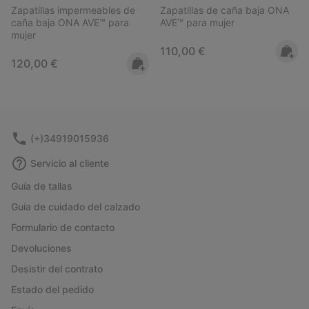
Zapatillas impermeables de
Zapatillas de caña baja ONA
caña baja ONA AVE™ para
AVE™ para mujer
mujer
Regular price:
110,00 €
Regular price:
120,00 €
(+)34919015936
Servicio al cliente
Guía de tallas
Guía de cuidado del calzado
Formulario de contacto
Devoluciones
Desistir del contrato
Estado del pedido