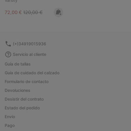
Varsity
Sale price:
Regular price:
72,00 €
120,00 €
(+)34919015936
Servicio al cliente
Guía de tallas
Guía de cuidado del calzado
Formulario de contacto
Devoluciones
Desistir del contrato
Estado del pedido
Envío
Pago