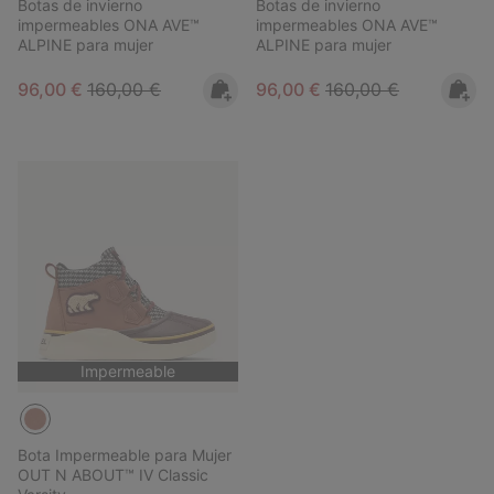
Botas de invierno
Botas de invierno
impermeables ONA AVE™
impermeables ONA AVE™
ALPINE para mujer
ALPINE para mujer
Sale price:
Regular price:
Sale price:
Regular price:
96,00 €
160,00 €
96,00 €
160,00 €
Impermeable
Bota Impermeable para Mujer
OUT N ABOUT™ IV Classic