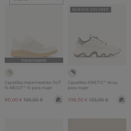
NUEVOS COLORES
Impermeable
Zapatillas impermeables OUT
Zapatillas KINETIC™ Array
N ABOUT™ IV para mujer
para mujer
Sale price:
Regular price:
Sale price:
Regular price:
60,00 €
100,00 €
108,00 €
135,00 €