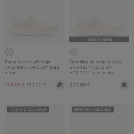
Impermeable
Zapatillas de caña baja
Zapatillas de caña baja de
CALLSIGN HORIZON™ para
Gore-Tex™ CALLSIGN
mujer
HORIZON™ para mujer
Sale price:
Regular price:
Regular price:
153,00 €
180,00 €
200,00 €
NUEVOS COLORES
NUEVOS COLORES