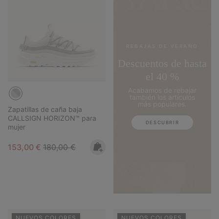
REBAJAS DE VERANO
Descuentos de hasta
el 40 %
Acabamos de rebajar
también los artículos
más populares.
Zapatillas de caña baja
CALLSIGN HORIZON™ para
DESCUBRIR
mujer
Sale price:
Regular price:
153,00 €
180,00 €
NUEVOS COLORES
NUEVOS COLORES