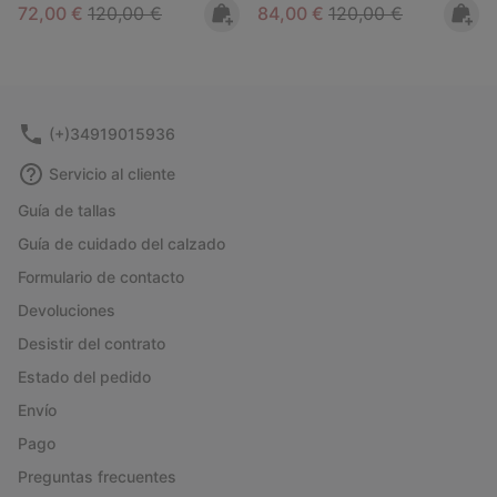
Sale price:
Regular price:
Sale price:
Regular price:
72,00 €
120,00 €
84,00 €
120,00 €
(+)34919015936
Servicio al cliente
Guía de tallas
Guía de cuidado del calzado
Formulario de contacto
Devoluciones
Desistir del contrato
Estado del pedido
Envío
Pago
Preguntas frecuentes