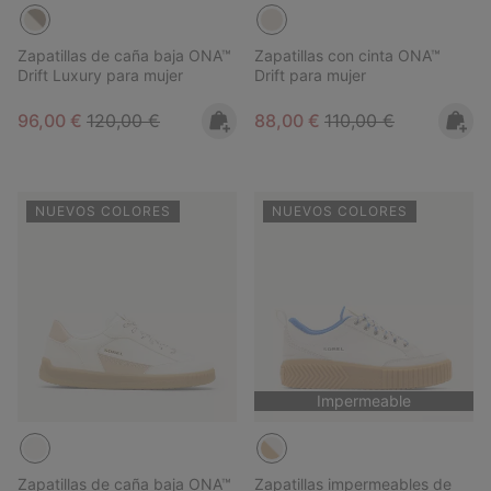
Zapatillas de caña baja ONA™
Zapatillas con cinta ONA™
Drift Luxury para mujer
Drift para mujer
Sale price:
Regular price:
Sale price:
Regular price:
96,00 €
120,00 €
88,00 €
110,00 €
NUEVOS COLORES
NUEVOS COLORES
Impermeable
Zapatillas de caña baja ONA™
Zapatillas impermeables de