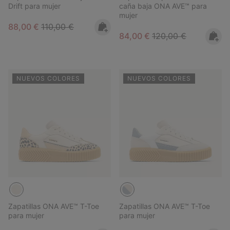
Drift para mujer
caña baja ONA AVE™ para
mujer
Sale price:
Regular price:
88,00 €
110,00 €
Sale price:
Regular price:
84,00 €
120,00 €
NUEVOS COLORES
NUEVOS COLORES
Zapatillas ONA AVE™ T-Toe
Zapatillas ONA AVE™ T-Toe
para mujer
para mujer