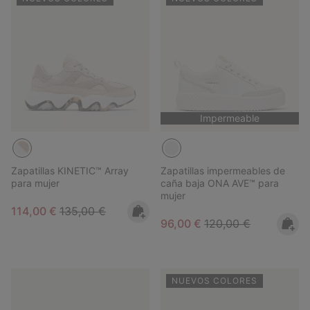
Impermeable
Zapatillas KINETIC™ Array
Zapatillas impermeables de
para mujer
caña baja ONA AVE™ para
mujer
Sale price:
Regular price:
114,00 €
135,00 €
Sale price:
Regular price:
96,00 €
120,00 €
NUEVOS COLORES