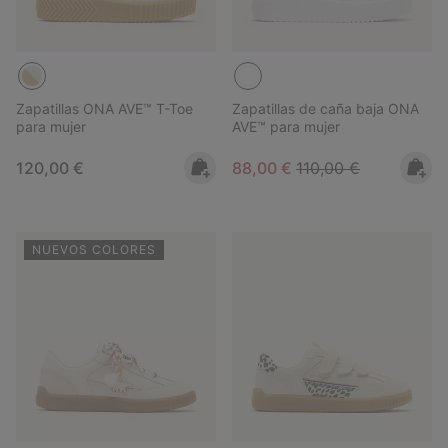
Zapatillas ONA AVE™ T-Toe
Zapatillas de caña baja ONA
para mujer
AVE™ para mujer
Regular price:
Sale price:
Regular price:
120,00 €
88,00 €
110,00 €
NUEVOS COLORES