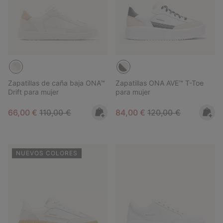
Zapatillas de caña baja ONA™
Zapatillas ONA AVE™ T-Toe
Drift para mujer
para mujer
Sale price:
Regular price:
Sale price:
Regular price:
66,00 €
110,00 €
84,00 €
120,00 €
NUEVOS COLORES