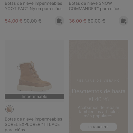
Botas de nieve impermeables
Botas de nieve SNOW
YOOT PAC™ Nylon para niños
COMMANDER™ para niños.
Sale price:
Regular price:
Sale price:
Regular price:
54,00 €
90,00 €
36,00 €
60,00 €
REBAJAS DE VERANO
Descuentos de hasta
Impermeable
el 40 %
Acabamos de rebajar
también los artículos
más populares.
Botas de nieve impermeables
SOREL EXPLORER™ III LACE
DESCUBRIR
para niños