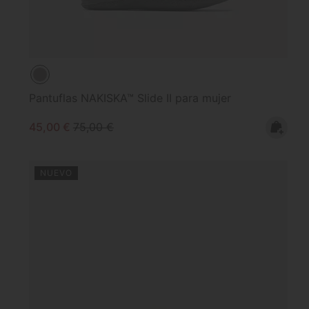
Pantuflas NAKISKA™ Slide II para mujer
Sale price:
Regular price:
45,00 €
75,00 €
NUEVO