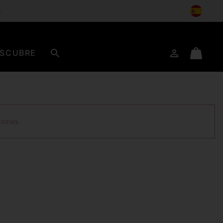
SCUBRE
Iniciar
Mini
Buscar
de
Cart
sesión
ciones.