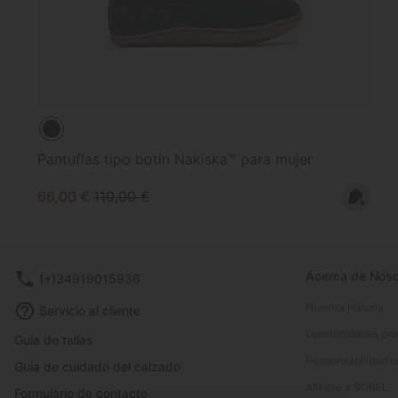
Pantuflas tipo botín Nakiska™ para mujer
Sale price:
Regular price:
66,00 €
110,00 €
Acerca de Noso
(+)34919015936
Nuestra historia
Servicio al cliente
Oportunidades pro
Guía de tallas
Responsabilidad c
Guía de cuidado del calzado
Afíliese a SOREL
Formulario de contacto