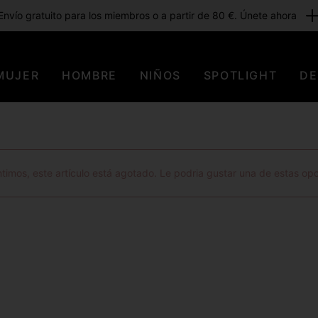
Envío gratuito para los miembros o a partir de 80 €. Únete ahora
MUJER
HOMBRE
NIÑOS
SPOTLIGHT
DE
timos, este artículo está agotado. Le podria gustar una de estas op