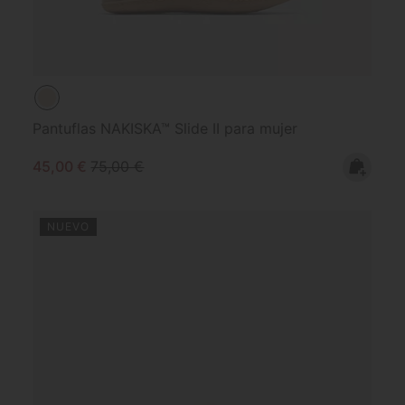
Pantuflas NAKISKA™ Slide II para mujer
Sale price:
Regular price:
45,00 €
75,00 €
NUEVO