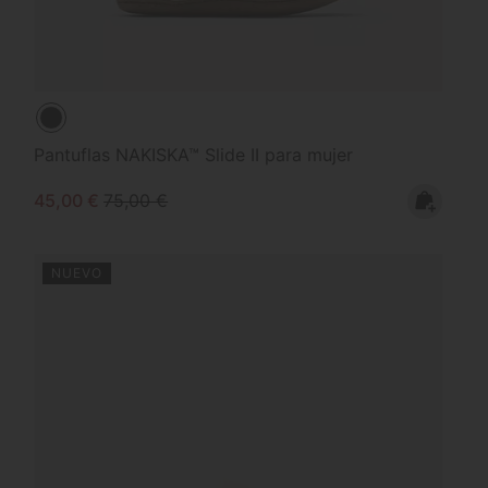
Pantuflas NAKISKA™ Slide II para mujer
Sale price:
Regular price:
45,00 €
75,00 €
NUEVO