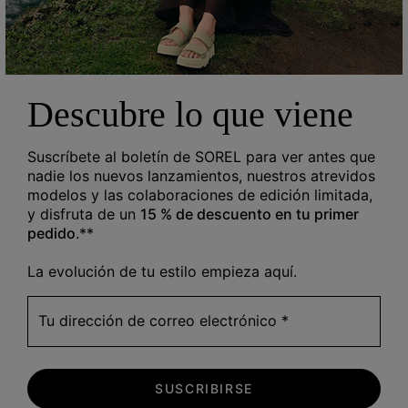
REBAJAS DE VERANO
Descubre lo que viene
Descuentos de hasta
el 40 %
Suscríbete al boletín de SOREL para ver antes que
nadie los nuevos lanzamientos, nuestros atrevidos
Acabamos de rebajar también los
modelos y las colaboraciones de edición limitada,
artículos más populares.
y disfruta de un
15 % de descuento en tu primer
pedido
.**
DESCUBRIR
La evolución de tu estilo empieza aquí.
Tu dirección de correo electrónico
SUSCRIBIRSE