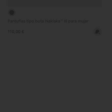
Pantuflas tipo bota Nakiska™ III para mujer
Regular price:
110,00 €