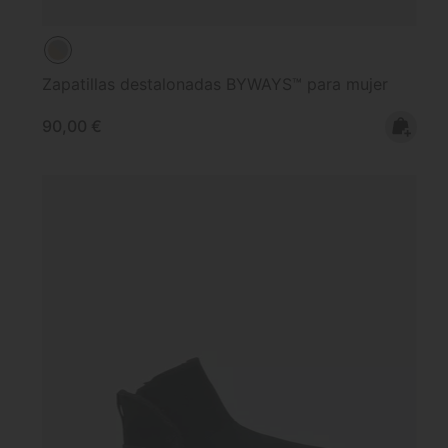
Zapatillas destalonadas BYWAYS™ para mujer
Regular price:
90,00 €