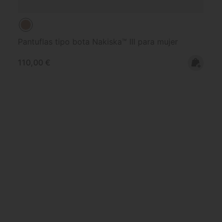
Pantuflas tipo bota Nakiska™ III para mujer
Regular price:
110,00 €