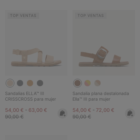
TOP VENTAS
TOP VENTAS
Sandalias ELLA™ III
Sandalia plana destalonada
CRISSCROSS para mujer
Ella™ III para mujer
Minimum sale price:
Maximum sale price:
Regular price:
Minimum sale price:
Maximum sale pric
Regular pri
54,00 €
-
63,00 €
54,00 €
-
72,00 €
90,00 €
90,00 €