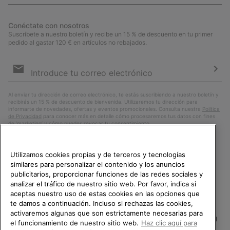
Conéctate con nosotros
Suscríbete a nuestro boletín y recibe un 15 % de descuento en tu primer
pedido al gastar 120 € en artículos no rebajados.
Suscripción
de
correo
Susc
electrónico
Al enviar tu dirección de correo electrónico, te estás suscribiendo a nuestro boletín y
recibirás un 15 % de descuento de bienvenida. Utilizaremos tu dirección para
informarte de novedades, ofertas y eventos promocionales. Consulta nuestra
Política
de Privacidad
para conocer más en detalle cómo procesaremos tus datos con fines
de ’marketing’ y cómo puedes revocar tu consentimiento.
Utilizamos cookies propias y de terceros y tecnologías
similares para personalizar el contenido y los anuncios
publicitarios, proporcionar funciones de las redes sociales y
analizar el tráfico de nuestro sitio web. Por favor, indica si
aceptas nuestro uso de estas cookies en las opciones que
TE DAMOS LA BIENVENIDA A
te damos a continuación. Incluso si rechazas las cookies,
SOREL.
activaremos algunas que son estrictamente necesarias para
POR FAVOR, SELECCIONA TU
España
el funcionamiento de nuestro sitio web.
Haz clic aquí para
PAÍS.