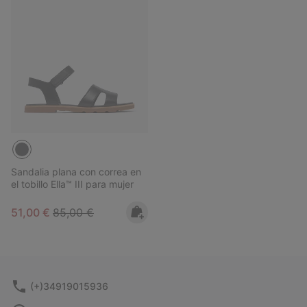
Sandalia plana con correa en
el tobillo Ella™ III para mujer
Sale price:
Regular price:
51,00 €
85,00 €
(+)34919015936