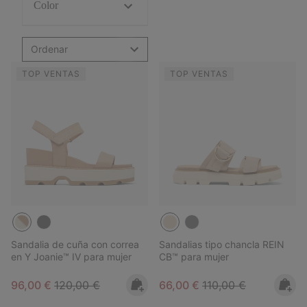
Color
Ordenar
TOP VENTAS
TOP VENTAS
Sandalia de cuña con correa
Sandalias tipo chancla REIN
en Y Joanie™ IV para mujer
CB™ para mujer
Sale price:
Regular price:
Sale price:
Regular price:
96,00 €
120,00 €
66,00 €
110,00 €