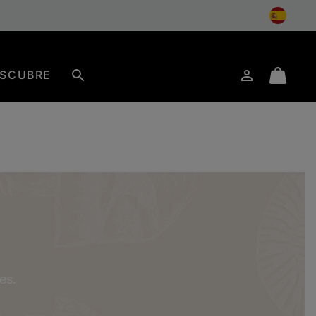
SCUBRE
Iniciar
Mini
Buscar
de
Cart
sesión
es.