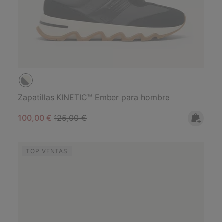
Zapatillas KINETIC™ Ember para hombre
Sale price:
Regular price:
100,00 €
125,00 €
TOP VENTAS