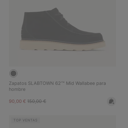
Zapatos SLABTOWN 62’™ Mid Wallabee para
hombre
Sale price:
Regular price:
90,00 €
150,00 €
TOP VENTAS