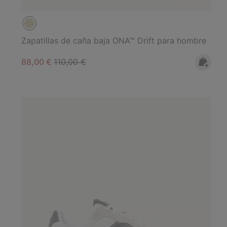
Zapatillas de caña baja ONA™ Drift para hombre
Sale price:
Regular price:
88,00 €
110,00 €