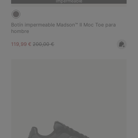
Impermeable
Botín impermeable Madson™ II Moc Toe para
hombre
Sale price:
Regular price:
119,99 €
200,00 €