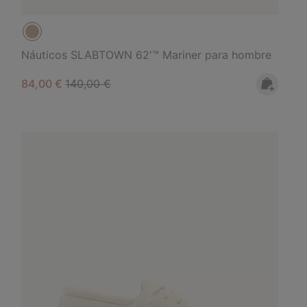
Náuticos SLABTOWN 62'™ Mariner para hombre
Sale price:
Regular price:
84,00 €
140,00 €