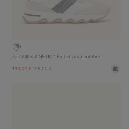
Zapatillas KINETIC™ Ember para hombre
Sale price:
Regular price:
100,00 €
125,00 €