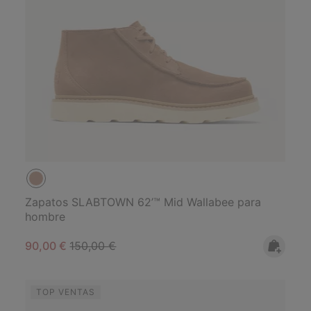
Zapatos SLABTOWN 62’™ Mid Wallabee para
hombre
Sale price:
Regular price:
90,00 €
150,00 €
TOP VENTAS