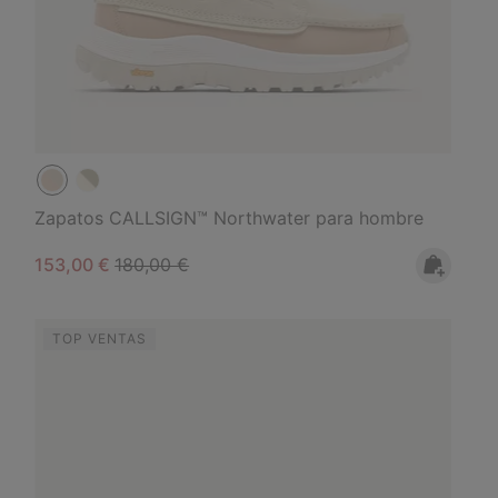
Zapatos CALLSIGN™ Northwater para hombre
Sale price:
Regular price:
153,00 €
180,00 €
TOP VENTAS