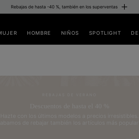
Envío gratuito para los miembros o a partir de 80 €. Únete ahora
MUJER
HOMBRE
NIÑOS
SPOTLIGHT
DE
REBAJAS DE VERANO
Descuentos de hasta el 40 %
Hazte con los últimos modelos a precios irresistibles.
abamos de rebajar también los artículos más popular