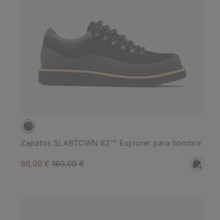
Zapatos SLABTOWN 62'™ Explorer para hombre
Sale price:
Regular price:
96,00 €
160,00 €