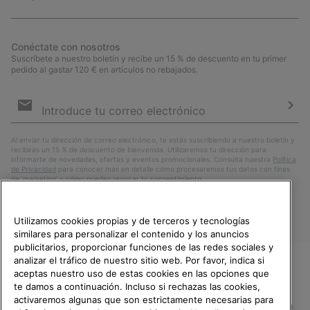
Conéctate con nosotros
Suscríbete a nuestro boletín y recibe un 15 % de descuento en tu primer
pedido al gastar 120 € en artículos no rebajados.
Suscripción
de
correo
Susc
electrónico
Al enviar tu dirección de correo electrónico, te estás suscribiendo a nuestro boletín y
recibirás un 15 % de descuento de bienvenida. Utilizaremos tu dirección para
informarte de novedades, ofertas y eventos promocionales. Consulta nuestra
Política
de Privacidad
para conocer más en detalle cómo procesaremos tus datos con fines
de ’marketing’ y cómo puedes revocar tu consentimiento.
Utilizamos cookies propias y de terceros y tecnologías
similares para personalizar el contenido y los anuncios
publicitarios, proporcionar funciones de las redes sociales y
analizar el tráfico de nuestro sitio web. Por favor, indica si
aceptas nuestro uso de estas cookies en las opciones que
TE DAMOS LA BIENVENIDA A
te damos a continuación. Incluso si rechazas las cookies,
SOREL.
activaremos algunas que son estrictamente necesarias para
POR FAVOR, SELECCIONA TU