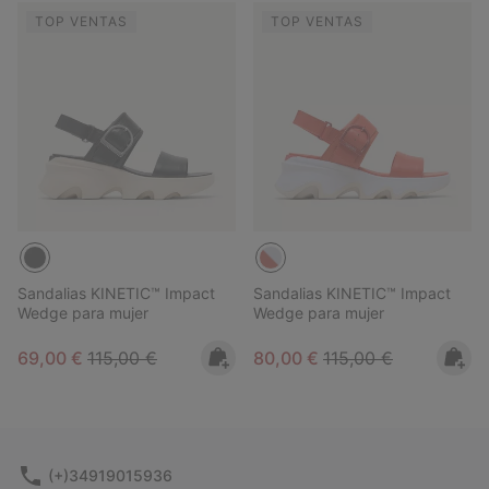
TOP VENTAS
TOP VENTAS
Sandalias KINETIC™ Impact
Sandalias KINETIC™ Impact
Wedge para mujer
Wedge para mujer
Sale price:
Regular price:
Sale price:
Regular price:
69,00 €
115,00 €
80,00 €
115,00 €
(+)34919015936