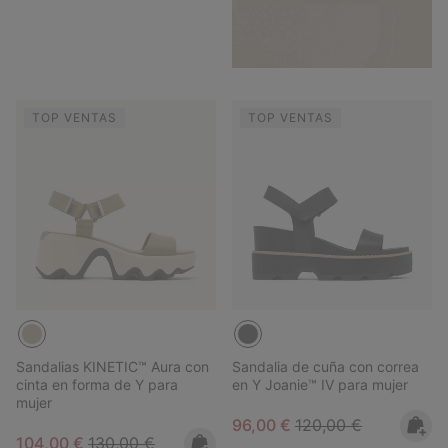
TOP VENTAS
TOP VENTAS
Sandalias KINETIC™ Aura con
Sandalia de cuña con correa
cinta en forma de Y para
en Y Joanie™ IV para mujer
mujer
Sale price:
Regular price:
96,00 €
120,00 €
Sale price:
Regular price:
104,00 €
130,00 €