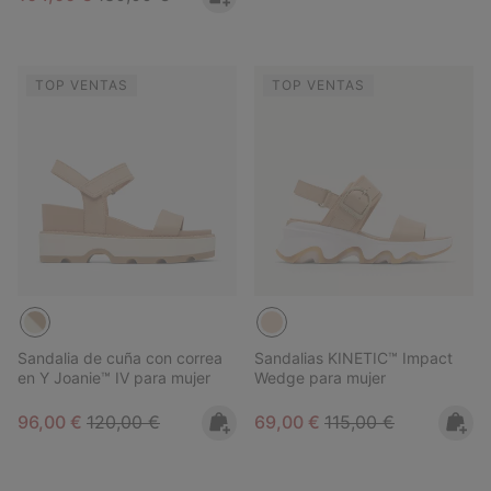
TOP VENTAS
TOP VENTAS
Sandalia de cuña con correa
Sandalias KINETIC™ Impact
en Y Joanie™ IV para mujer
Wedge para mujer
Sale price:
Regular price:
Sale price:
Regular price:
96,00 €
120,00 €
69,00 €
115,00 €