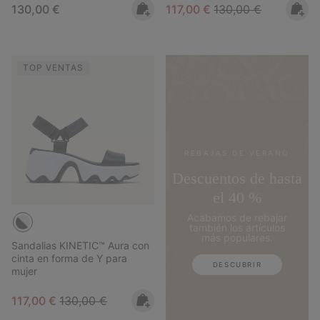
Regular price:
Sale price:
Regular price:
130,00 €
117,00 €
130,00 €
TOP VENTAS
REBAJAS DE VERANO
Descuentos de hasta
el 40 %
Acabamos de rebajar
también los artículos
más populares.
Sandalias KINETIC™ Aura con
cinta en forma de Y para
DESCUBRIR
mujer
Sale price:
Regular price:
117,00 €
130,00 €