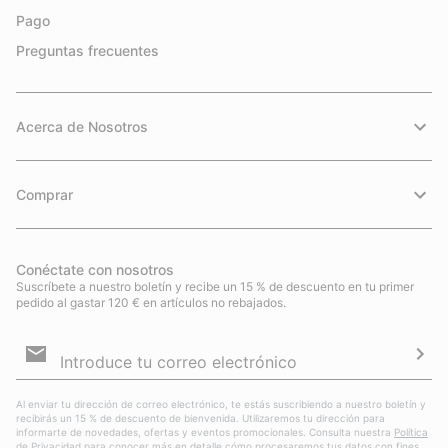
Pago
Preguntas frecuentes
Acerca de Nosotros
Comprar
Conéctate con nosotros
Suscríbete a nuestro boletín y recibe un 15 % de descuento en tu primer
pedido al gastar 120 € en artículos no rebajados.
Suscripción
de
correo
Susc
electrónico
Al enviar tu dirección de correo electrónico, te estás suscribiendo a nuestro boletín y
recibirás un 15 % de descuento de bienvenida. Utilizaremos tu dirección para
informarte de novedades, ofertas y eventos promocionales. Consulta nuestra
Política
de Privacidad
para conocer más en detalle cómo procesaremos tus datos con fines