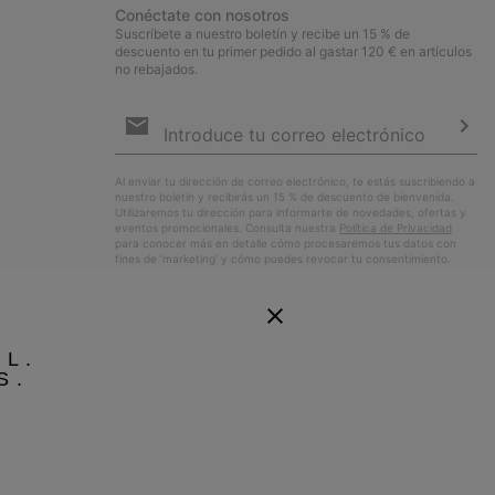
Conéctate con nosotros
Suscríbete a nuestro boletín y recibe un 15 % de
descuento en tu primer pedido al gastar 120 € en artículos
no rebajados.
Suscripción
de
correo
Susc
electrónico
Al enviar tu dirección de correo electrónico, te estás suscribiendo a
nuestro boletín y recibirás un 15 % de descuento de bienvenida.
Utilizaremos tu dirección para informarte de novedades, ofertas y
eventos promocionales. Consulta nuestra
Política de Privacidad
para conocer más en detalle cómo procesaremos tus datos con
fines de ’marketing’ y cómo puedes revocar tu consentimiento.
EL.
S.