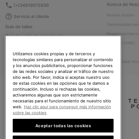
Acerca de Noso
(+)34919015936
Nuestra historia
Servicio al cliente
Oportunidades pro
Guía de tallas
Responsabilidad c
Guía de cuidado del calzado
Afíliese a SOREL
Formulario de contacto
Prensa
Utilizamos cookies propias y de terceros y
Devoluciones
tecnologías similares para personalizar el contenido
Accesibilidad: No
Desistir del contrato
y los anuncios publicitarios, proporcionar funciones
de las redes sociales y analizar el tráfico de nuestro
Estado del pedido
sitio web. Por favor, indica si aceptas nuestro uso
Envío
de estas cookies en las opciones que te damos a
continuación. Incluso si rechazas las cookies,
Pago
activaremos algunas que son estrictamente
TE
Preguntas frecuentes
necesarias para el funcionamiento de nuestro sitio
P
web.
Haz clic aquí para conseguir más información
sobre las cookies
Aceptar todas las cookies
España