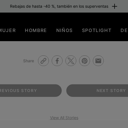
Rebajas de hasta -40 %, también en los superventas
MUJER
HOMBRE
NIÑOS
SPOTLIGHT
DE
Share
REVIOUS
STORY
NEXT
STORY
View All Stories