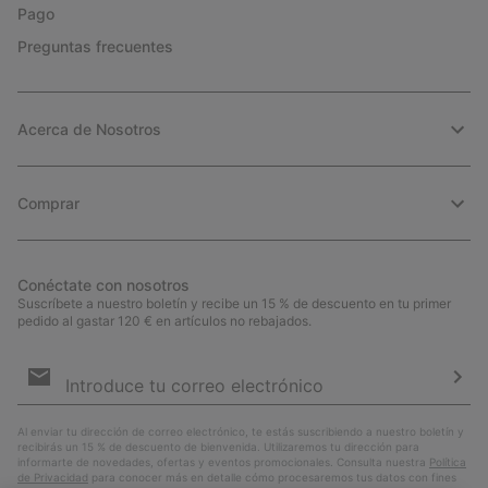
Pago
Preguntas frecuentes
Acerca de Nosotros
Comprar
Conéctate con nosotros
Suscríbete a nuestro boletín y recibe un 15 % de descuento en tu primer
pedido al gastar 120 € en artículos no rebajados.
Suscripción
de
correo
Susc
electrónico
Al enviar tu dirección de correo electrónico, te estás suscribiendo a nuestro boletín y
recibirás un 15 % de descuento de bienvenida. Utilizaremos tu dirección para
informarte de novedades, ofertas y eventos promocionales. Consulta nuestra
Política
de Privacidad
para conocer más en detalle cómo procesaremos tus datos con fines