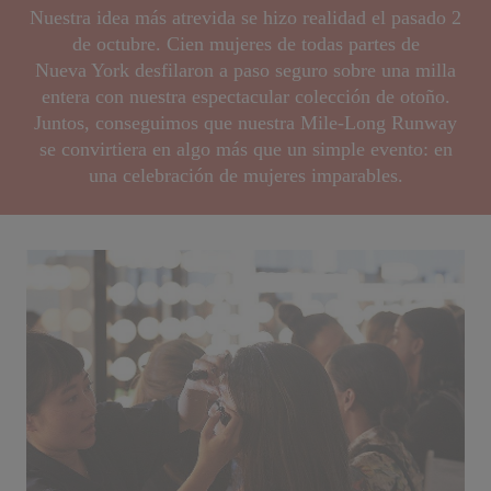
Nuestra idea más atrevida se hizo realidad el pasado 2
de octubre. Cien mujeres de todas partes de
Nueva York desfilaron a paso seguro sobre una milla
entera con nuestra espectacular colección de otoño.
Juntos, conseguimos que nuestra Mile-Long Runway
se convirtiera en algo más que un simple evento: en
una celebración de mujeres imparables.