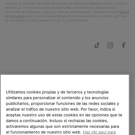
Al enviar tu dirección de correo electrónico, te estás suscribiendo a nuestro boletín y
recibirás un 15 % de descuento de bienvenida. Utilizaremos tu dirección para
informarte de novedades, ofertas y eventos promocionales. Consulta nuestra
Política
de Privacidad
para conocer más en detalle cómo procesaremos tus datos con fines
de ’marketing’ y cómo puedes revocar tu consentimiento.
España
©
2026
SOREL.Reservados todos los derechos.
Utilizamos cookies propias y de terceros y tecnologías
similares para personalizar el contenido y los anuncios
Política de Privacidad
Condiciones De Uso
Terminos de Venta
publicitarios, proporcionar funciones de las redes sociales y
Garantía
Cookies
Impressum
Public CBCR
analizar el tráfico de nuestro sitio web. Por favor, indica si
aceptas nuestro uso de estas cookies en las opciones que te
TE DAMOS LA BIENVENIDA A
damos a continuación. Incluso si rechazas las cookies,
Servicio al cliente: Lu. - Vi. de 9:00 a 13:00 y de 14:00 a 18:00
SOREL.
activaremos algunas que son estrictamente necesarias para
(+)34919015936
POR FAVOR, SELECCIONA TU
el funcionamiento de nuestro sitio web.
Haz clic aquí para