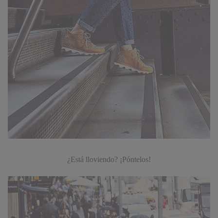
¿Está lloviendo? ¡Póntelos!