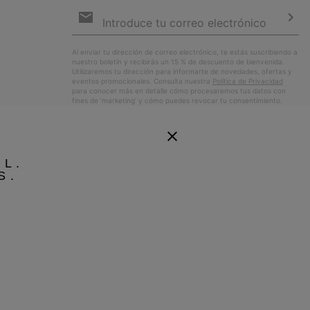
Suscripción
de
correo
Susc
electrónico
Al enviar tu dirección de correo electrónico, te estás suscribiendo a
nuestro boletín y recibirás un 15 % de descuento de bienvenida.
Utilizaremos tu dirección para informarte de novedades, ofertas y
eventos promocionales. Consulta nuestra
Política de Privacidad
para conocer más en detalle cómo procesaremos tus datos con
fines de ’marketing’ y cómo puedes revocar tu consentimiento.
EL.
S.