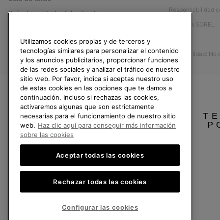
Responsabilidad c
Guía de cuidado del calzado
Afíliese a SOREL
Formulario de contacto
Prensa
Utilizamos cookies propias y de terceros y
Devoluciones
tecnologías similares para personalizar el contenido
Accesibilidad: No
Desistir del contrato
y los anuncios publicitarios, proporcionar funciones
de las redes sociales y analizar el tráfico de nuestro
Estado del pedido
sitio web. Por favor, indica si aceptas nuestro uso
Envío
de estas cookies en las opciones que te damos a
continuación. Incluso si rechazas las cookies,
Pago
activaremos algunas que son estrictamente
TE
Preguntas frecuentes
necesarias para el funcionamiento de nuestro sitio
P
web.
Haz clic aquí para conseguir más información
sobre las cookies
Aceptar todas las cookies
España
Rechazar todas las cookies
©
2026
SOREL.Reservados todos los derechos.
Política de Privacidad
Condiciones De Uso
Terminos de Venta
Garantí
Configurar las cookies