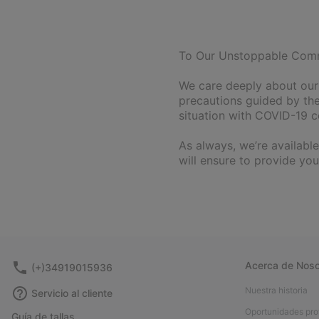
To Our Unstoppable Com
We care deeply about our
precautions guided by the
situation with COVID-19 c
As always, we’re available
will ensure to provide you
Acerca de Noso
(+)34919015936
Nuestra historia
Servicio al cliente
Oportunidades pro
Guía de tallas