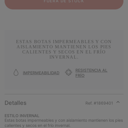
FUERA DE STOCK
ESTAS BOTAS IMPERMEABLES Y CON
AISLAMIENTO MANTIENEN LOS PIES
CALIENTES Y SECOS EN EL FRÍO
INVERNAL.
RESISTENCIA AL
IMPERMEABILIDAD
FRÍO
Detalles
Ref. #
1869401
Expan
or
ESTILO INVERNAL
collap
Estas botas impermeables y con aislamiento mantienen los pies
sectio
calientes y secos en el frío invernal.