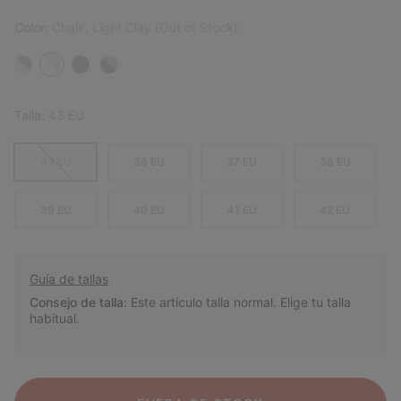
Color:
Chalk, Light Clay (Out of Stock)
Talla:
43 EU
43 EU
36 EU
37 EU
38 EU
39 EU
40 EU
41 EU
42 EU
Guía de tallas
Consejo de talla:
Este artículo talla normal. Elige tu talla
habitual.