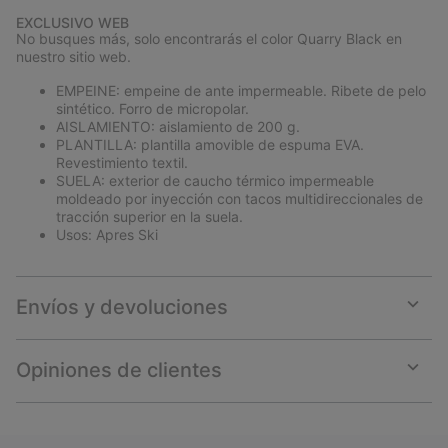
EXCLUSIVO WEB
No busques más, solo encontrarás el color Quarry Black en
nuestro sitio web.
EMPEINE: empeine de ante impermeable. Ribete de pelo
sintético. Forro de micropolar.
AISLAMIENTO: aislamiento de 200 g.
PLANTILLA: plantilla amovible de espuma EVA.
Revestimiento textil.
SUELA: exterior de caucho térmico impermeable
moldeado por inyección con tacos multidireccionales de
tracción superior en la suela.
Usos: Apres Ski
Envíos y devoluciones
Expan
or
collap
Opiniones de clientes
sectio
Expan
or
collap
sectio