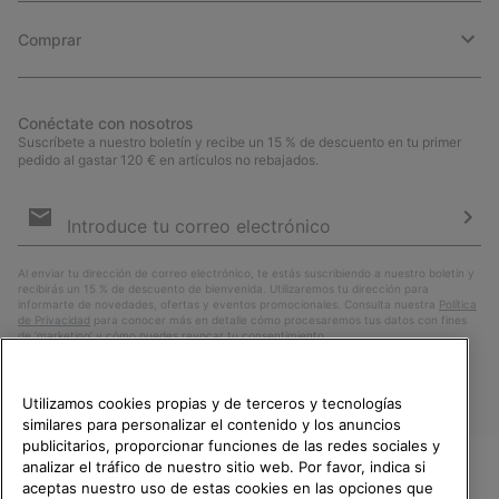
Comprar
Conéctate con nosotros
Suscríbete a nuestro boletín y recibe un 15 % de descuento en tu primer
pedido al gastar 120 € en artículos no rebajados.
Suscripción
de
correo
Susc
electrónico
Al enviar tu dirección de correo electrónico, te estás suscribiendo a nuestro boletín y
recibirás un 15 % de descuento de bienvenida. Utilizaremos tu dirección para
informarte de novedades, ofertas y eventos promocionales. Consulta nuestra
Política
de Privacidad
para conocer más en detalle cómo procesaremos tus datos con fines
de ’marketing’ y cómo puedes revocar tu consentimiento.
Utilizamos cookies propias y de terceros y tecnologías
similares para personalizar el contenido y los anuncios
publicitarios, proporcionar funciones de las redes sociales y
analizar el tráfico de nuestro sitio web. Por favor, indica si
aceptas nuestro uso de estas cookies en las opciones que