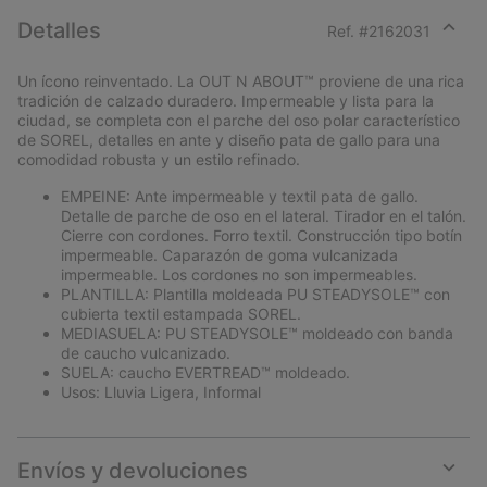
Detalles
Ref. #
2162031
Expan
or
Un ícono reinventado. La OUT N ABOUT™ proviene de una rica
collap
tradición de calzado duradero. Impermeable y lista para la
sectio
ciudad, se completa con el parche del oso polar característico
de SOREL, detalles en ante y diseño pata de gallo para una
comodidad robusta y un estilo refinado.
EMPEINE: Ante impermeable y textil pata de gallo.
Detalle de parche de oso en el lateral. Tirador en el talón.
Cierre con cordones. Forro textil. Construcción tipo botín
impermeable. Caparazón de goma vulcanizada
impermeable. Los cordones no son impermeables.
PLANTILLA: Plantilla moldeada PU STEADYSOLE™ con
cubierta textil estampada SOREL.
MEDIASUELA: PU STEADYSOLE™ moldeado con banda
de caucho vulcanizado.
SUELA: caucho EVERTREAD™ moldeado.
Usos: Lluvia Ligera, Informal
Envíos y devoluciones