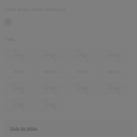
Color:
Rustic Brown, Redwood
Talla:
36 EU
36.5 EU
37 EU
37.5 EU
38 EU
38.5 EU
39 EU
39.5 EU
40 EU
40.5 EU
41 EU
41.5 EU
42 EU
43 EU
Guía de tallas