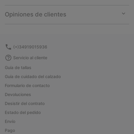
Expan
or
collap
Opiniones de clientes
sectio
Expan
or
collap
sectio
(+)34919015936
Servicio al cliente
Guía de tallas
Guía de cuidado del calzado
Formulario de contacto
Devoluciones
Desistir del contrato
Estado del pedido
Envío
Pago