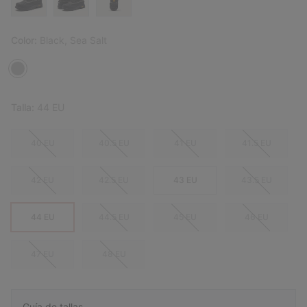
Color:
Black, Sea Salt
Talla:
44 EU
40 EU
40.5 EU
41 EU
41.5 EU
42 EU
42.5 EU
43 EU
43.5 EU
44 EU
44.5 EU
45 EU
46 EU
47 EU
48 EU
Guía de tallas