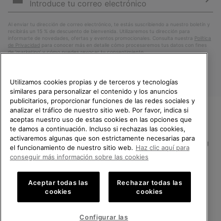
correo
Susc
electrónico
Al enviar tu dirección de correo electrónico, te estás suscribiendo a nuestro boletín y
recibirás un 15 % de descuento de bienvenida. Utilizaremos tu dirección para
informarte de novedades, ofertas y eventos promocionales. Consulta nuestra
Política
de Privacidad
para conocer más en detalle cómo procesaremos tus datos con fines
de ’marketing’ y cómo puedes revocar tu consentimiento.
Utilizamos cookies propias y de terceros y tecnologías
similares para personalizar el contenido y los anuncios
publicitarios, proporcionar funciones de las redes sociales y
analizar el tráfico de nuestro sitio web. Por favor, indica si
aceptas nuestro uso de estas cookies en las opciones que
TE DAMOS LA BIENVENIDA A
te damos a continuación. Incluso si rechazas las cookies,
SOREL.
activaremos algunas que son estrictamente necesarias para
POR FAVOR, SELECCIONA TU
España
el funcionamiento de nuestro sitio web.
Haz clic aquí para
PAÍS.
conseguir más información sobre las cookies
©
2026
SOREL.Reservados todos los derechos.
Compras en línea disponibles
Política de Privacidad
Condiciones De Uso
Terminos de Venta
Aceptar todas las
Rechazar todas las
cookies
cookies
Garantía
Cookies
Impressum
Public CBCR
United States
Compra
en
Configurar las
Servicio al cliente: Lu. - Vi. de 9:00 a 13:00 y de 14:00 a 18:00