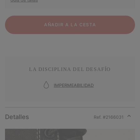
AÑADIR A LA CESTA
LA DISCIPLINA DEL DESAFÍO
IMPERMEABILIDAD
Detalles
Ref. #
2166031
Expan
or
collap
sectio