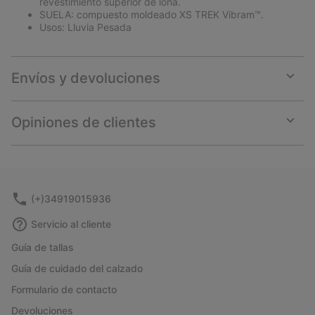
revestimiento superior de lona.
SUELA: compuesto moldeado XS TREK Vibram™.
Usos: Lluvia Pesada
Envíos y devoluciones
Expan
or
collap
Opiniones de clientes
sectio
Expan
or
collap
sectio
(+)34919015936
Servicio al cliente
Guía de tallas
Guía de cuidado del calzado
Formulario de contacto
Devoluciones