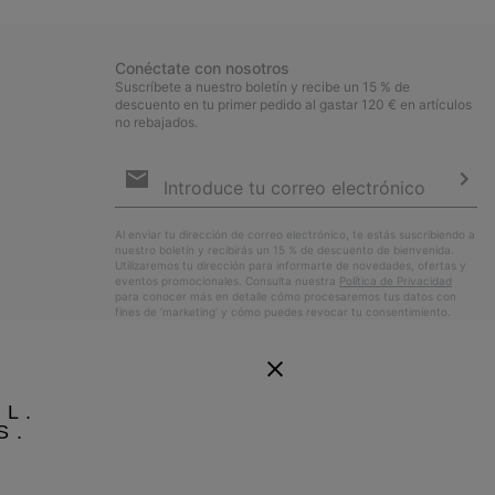
Conéctate con nosotros
Suscríbete a nuestro boletín y recibe un 15 % de
descuento en tu primer pedido al gastar 120 € en artículos
no rebajados.
Suscripción
de
correo
Susc
electrónico
Al enviar tu dirección de correo electrónico, te estás suscribiendo a
nuestro boletín y recibirás un 15 % de descuento de bienvenida.
Utilizaremos tu dirección para informarte de novedades, ofertas y
eventos promocionales. Consulta nuestra
Política de Privacidad
para conocer más en detalle cómo procesaremos tus datos con
fines de ’marketing’ y cómo puedes revocar tu consentimiento.
EL.
S.