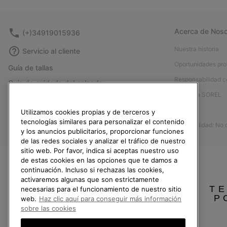
Acerca de Noso
(+)34919015936
Nuestra historia
Servicio al cliente
Oportunidades pro
Guía de tallas
Responsabilidad c
Guía de cuidado del calzado
Afíliese a SOREL
Formulario de contacto
Prensa
Utilizamos cookies propias y de terceros y
Devoluciones
tecnologías similares para personalizar el contenido
Accesibilidad: No
Desistir del contrato
y los anuncios publicitarios, proporcionar funciones
de las redes sociales y analizar el tráfico de nuestro
Estado del pedido
sitio web. Por favor, indica si aceptas nuestro uso
Envío
de estas cookies en las opciones que te damos a
continuación. Incluso si rechazas las cookies,
Pago
activaremos algunas que son estrictamente
TE
necesarias para el funcionamiento de nuestro sitio
Preguntas frecuentes
P
web.
Haz clic aquí para conseguir más información
sobre las cookies