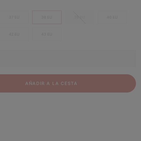
37 EU
38 EU
39 EU
40 EU
42 EU
43 EU
AÑADIR A LA CESTA