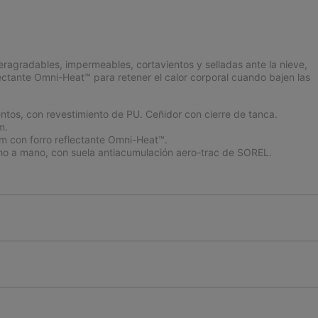
peragradables, impermeables, cortavientos y selladas ante la nieve,
flectante Omni-Heat™ para retener el calor corporal cuando bajen las
entos, con revestimiento de PU. Ceñidor con cierre de tanca.
m.
m con forro reflectante Omni-Heat™.
o a mano, con suela antiacumulación aero-trac de SOREL.