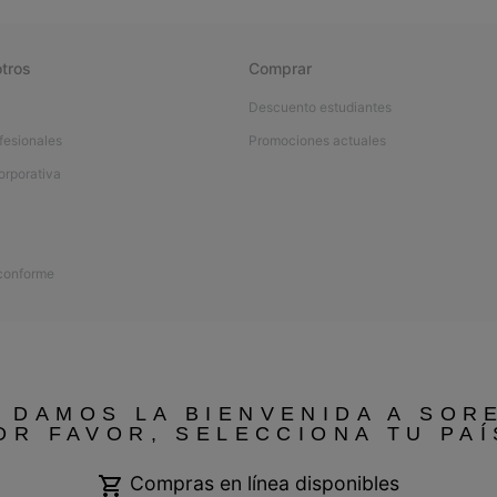
tros
Comprar
Descuento estudiantes
fesionales
Promociones actuales
orporativa
 conforme
 DAMOS LA BIENVENIDA A SOR
OR FAVOR, SELECCIONA TU PAÍ
Compras en línea disponibles