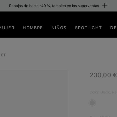
Rebajas de hasta -40 %, también en los superventas
MUJER
HOMBRE
NIÑOS
SPOTLIGHT
DE
er
Regular p
230,00 €
ICO
Color:
Black, Re