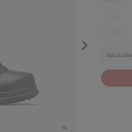
Talla:
38 EU
36 EU
41 EU
Guía de tallas