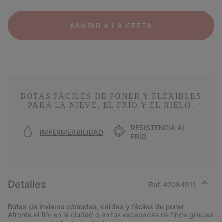
AÑADIR A LA CESTA
BOTAS FÁCILES DE PONER Y FLEXIBLES
PARA LA NIEVE, EL FRÍO Y EL HIELO.
RESISTENCIA AL
IMPERMEABILIDAD
FRÍO
Detalles
Ref. #
2084911
Expan
or
Botas de invierno cómodas, cálidas y fáciles de poner
collap
Afronta el frío en la ciudad o en tus escapadas de finde gracias
sectio