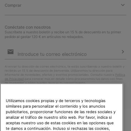
Comprar
Conéctate con nosotros
Suscríbete a nuestro boletín y recibe un 15 % de descuento en tu primer
pedido al gastar 120 € en artículos no rebajados.
Suscripción
de
correo
Susc
electrónico
Al enviar tu dirección de correo electrónico, te estás suscribiendo a nuestro boletín y
recibirás un 15 % de descuento de bienvenida. Utilizaremos tu dirección para
informarte de novedades, ofertas y eventos promocionales. Consulta nuestra
Política
de Privacidad
para conocer más en detalle cómo procesaremos tus datos con fines
de ’marketing’ y cómo puedes revocar tu consentimiento.
Utilizamos cookies propias y de terceros y tecnologías
similares para personalizar el contenido y los anuncios
publicitarios, proporcionar funciones de las redes sociales y
analizar el tráfico de nuestro sitio web. Por favor, indica si
aceptas nuestro uso de estas cookies en las opciones que
TE DAMOS LA BIENVENIDA A
te damos a continuación. Incluso si rechazas las cookies,