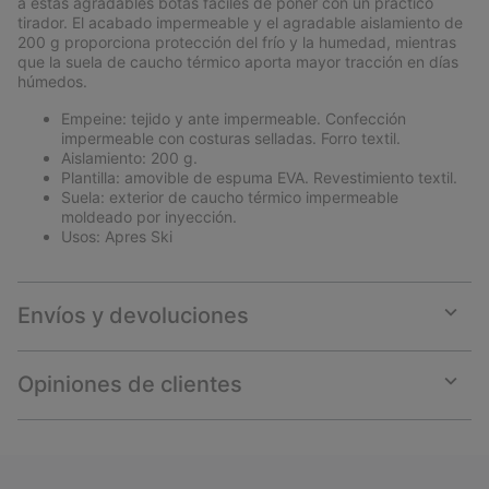
a estas agradables botas fáciles de poner con un práctico
tirador. El acabado impermeable y el agradable aislamiento de
200 g proporciona protección del frío y la humedad, mientras
que la suela de caucho térmico aporta mayor tracción en días
húmedos.
Empeine: tejido y ante impermeable. Confección
impermeable con costuras selladas. Forro textil.
Aislamiento: 200 g.
Plantilla: amovible de espuma EVA. Revestimiento textil.
Suela: exterior de caucho térmico impermeable
moldeado por inyección.
Usos: Apres Ski
Envíos y devoluciones
Expan
or
collap
Opiniones de clientes
sectio
Expan
or
collap
sectio