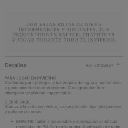
CON ESTAS BOTAS DE NIEVE
IMPERMEABLES Y AISLANTES, TUS
PEQUES PODRÁN SALTAR, CHAPOTEAR
Y JUGAR DURANTE TODO EL INVIERNO.
Detalles
Ref. #
2138851
Expan
or
PARA JUGAR EN INVIERNO
collap
Diseñadas para proteger a tus peques del agua y mantenerlos
sectio
a gusto mientras dure el invierno. Con agradable forro
micropolar totalmente impermeable.
CIERRE FÁCIL
Gracias a la cinta con velcro, les será mucho más fácil ponerse
y quitarse las botas.
EMPEINE: nailon impermeable y sobrecapas sintéticas
revestidas de PU. Forro micropolar. Confección de botín