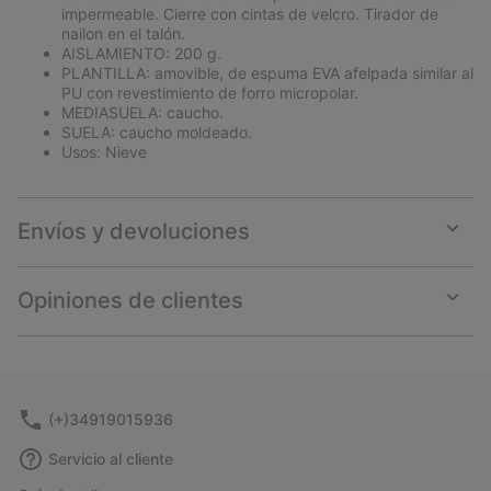
impermeable. Cierre con cintas de velcro. Tirador de
nailon en el talón.
AISLAMIENTO: 200 g.
PLANTILLA: amovible, de espuma EVA afelpada similar al
PU con revestimiento de forro micropolar.
MEDIASUELA: caucho.
SUELA: caucho moldeado.
Usos: Nieve
Envíos y devoluciones
Expan
or
collap
Opiniones de clientes
sectio
Expan
or
collap
sectio
(+)34919015936
Servicio al cliente