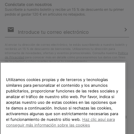
Conéctate con nosotros
Suscríbete a nuestro boletín y recibe un 15 % de descuento en tu primer
pedido al gastar 120 € en artículos no rebajados.
Suscripción
de
correo
Susc
electrónico
Al enviar tu dirección de correo electrónico, te estás suscribiendo a nuestro boletín y
recibirás un 15 % de descuento de bienvenida. Utilizaremos tu dirección para
informarte de novedades, ofertas y eventos promocionales. Consulta nuestra
Política
de Privacidad
para conocer más en detalle cómo procesaremos tus datos con fines
de ’marketing’ y cómo puedes revocar tu consentimiento.
Utilizamos cookies propias y de terceros y tecnologías
similares para personalizar el contenido y los anuncios
publicitarios, proporcionar funciones de las redes sociales y
analizar el tráfico de nuestro sitio web. Por favor, indica si
aceptas nuestro uso de estas cookies en las opciones que
TE DAMOS LA BIENVENIDA A
te damos a continuación. Incluso si rechazas las cookies,
SOREL.
activaremos algunas que son estrictamente necesarias para
POR FAVOR, SELECCIONA TU
España
el funcionamiento de nuestro sitio web.
Haz clic aquí para
PAÍS.
conseguir más información sobre las cookies
©
2026
SOREL.Reservados todos los derechos.