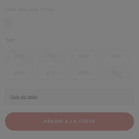
Color:
Pink Flare, Orchid
Talla:
32 EU
33 EU
34 EU
35 EU
36 EU
37 EU
38 EU
39 EU
Guía de tallas
AÑADIR A LA CESTA