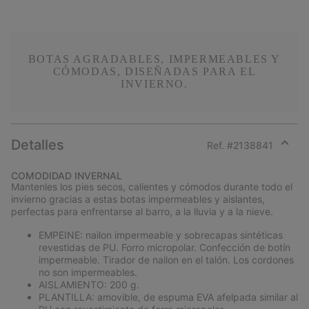
BOTAS AGRADABLES, IMPERMEABLES Y
CÓMODAS, DISEÑADAS PARA EL
INVIERNO.
Detalles
Ref. #
2138841
Expan
or
COMODIDAD INVERNAL
collap
Mantenles los pies secos, calientes y cómodos durante todo el
sectio
invierno gracias a estas botas impermeables y aislantes,
perfectas para enfrentarse al barro, a la lluvia y a la nieve.
EMPEINE: nailon impermeable y sobrecapas sintéticas
revestidas de PU. Forro micropolar. Confección de botín
impermeable. Tirador de nailon en el talón. Los cordones
no son impermeables.
AISLAMIENTO: 200 g.
PLANTILLA: amovible, de espuma EVA afelpada similar al