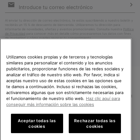
de
correo
Susc
electrónico
Al enviar tu dirección de correo electrónico, te estás suscribiendo a nuestro boletín y
recibirás un 15 % de descuento de bienvenida. Utilizaremos tu dirección para
informarte de novedades, ofertas y eventos promocionales. Consulta nuestra
Política
de Privacidad
para conocer más en detalle cómo procesaremos tus datos con fines
de ’marketing’ y cómo puedes revocar tu consentimiento.
Utilizamos cookies propias y de terceros y tecnologías
similares para personalizar el contenido y los anuncios
publicitarios, proporcionar funciones de las redes sociales y
analizar el tráfico de nuestro sitio web. Por favor, indica si
aceptas nuestro uso de estas cookies en las opciones que
TE DAMOS LA BIENVENIDA A
te damos a continuación. Incluso si rechazas las cookies,
SOREL.
activaremos algunas que son estrictamente necesarias para
POR FAVOR, SELECCIONA TU
España
el funcionamiento de nuestro sitio web.
Haz clic aquí para
PAÍS.
conseguir más información sobre las cookies
©
2026
SOREL.Reservados todos los derechos.
Compras en línea disponibles
Política de Privacidad
Condiciones De Uso
Terminos de Venta
Aceptar todas las
Rechazar todas las
cookies
cookies
Garantía
Cookies
Impressum
Public CBCR
United States
Compra
en