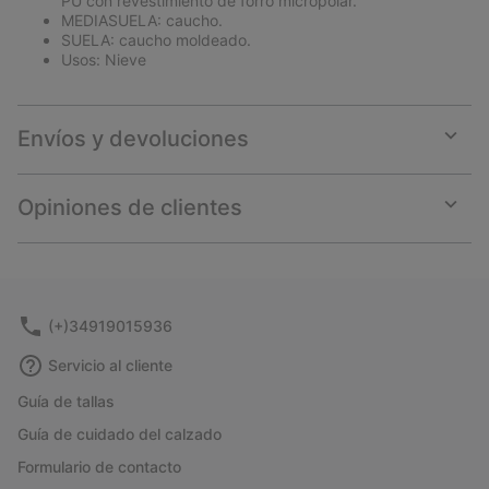
PU con revestimiento de forro micropolar.
MEDIASUELA: caucho.
SUELA: caucho moldeado.
Usos: Nieve
Envíos y devoluciones
Expan
or
collap
Opiniones de clientes
sectio
Expan
or
collap
sectio
(+)34919015936
Servicio al cliente
Guía de tallas
Guía de cuidado del calzado
Formulario de contacto