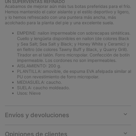
UN SUPERVENTAS REFINADO
collap
Acabamos de mejorar aún más tus botas preferidas para el frío.
sectio
Hemos mantenido el calor aislante y el estilo deportivo y ligero,
y lo hemos refrescado con una puntera más ancha, más
acolchado para la planta del pie y una excelente suela.
EMPEINE: nailon impermeable con sobrecapas sintéticas.
Cuello y lengüeta disponibles en nailon (de colores Black
y Sea Salt; Sea Salt y Black; y Honey White y Ceramic) y
en fieltro (de colores Tawny Buff y Black, y Quarry Grill).
Tirador en el talón. Forro micropolar. Confección de botín
impermeable. Los cordones no son impermeables.
AISLAMIENTO: 200 g.
PLANTILLA: amovible, de espuma EVA afelpada similar al
PU con revestimiento de forro micropolar.
MEDIASUELA: caucho.
SUELA: caucho moldeado.
Usos: Nieve
Envíos y devoluciones
Expan
or
collap
Opiniones de clientes