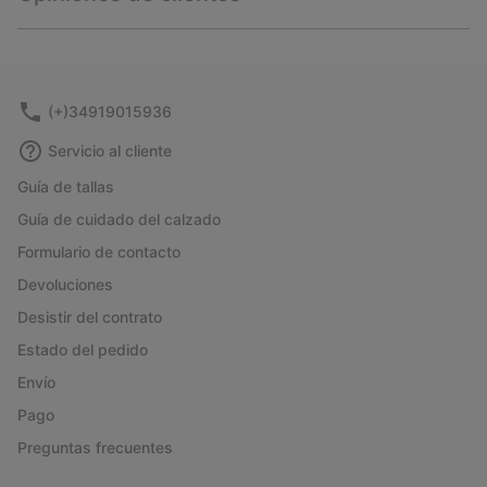
sectio
Expan
or
collap
sectio
(+)34919015936
Servicio al cliente
Guía de tallas
Guía de cuidado del calzado
Formulario de contacto
Devoluciones
Desistir del contrato
Estado del pedido
Envío
Pago
Preguntas frecuentes