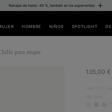
Rebajas de hasta -40 %, también en los superventas
MUJER
HOMBRE
NIÑOS
SPOTLIGHT
DE
illz para mujer
Regular p
135,00 €
NUE
Color:
Taffy, Bl
135,00 €