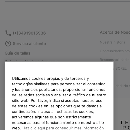
Acerca de Noso
(+)34919015936
Nuestra historia
Servicio al cliente
Oportunidades pro
Guía de tallas
Responsabilidad c
Guía de cuidado del calzado
Afíliese a SOREL
Formulario de contacto
Prensa
Utilizamos cookies propias y de terceros y
Devoluciones
tecnologías similares para personalizar el contenido
Accesibilidad: No
Desistir del contrato
y los anuncios publicitarios, proporcionar funciones
de las redes sociales y analizar el tráfico de nuestro
Estado del pedido
sitio web. Por favor, indica si aceptas nuestro uso
Envío
de estas cookies en las opciones que te damos a
continuación. Incluso si rechazas las cookies,
Pago
activaremos algunas que son estrictamente
TE
Preguntas frecuentes
necesarias para el funcionamiento de nuestro sitio
P
web.
Haz clic aquí para conseguir más información