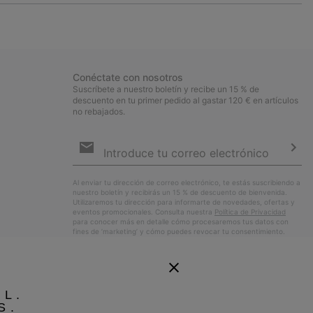
or
collap
sectio
Conéctate con nosotros
Suscríbete a nuestro boletín y recibe un 15 % de
descuento en tu primer pedido al gastar 120 € en artículos
no rebajados.
Suscripción
de
correo
Susc
electrónico
Al enviar tu dirección de correo electrónico, te estás suscribiendo a
nuestro boletín y recibirás un 15 % de descuento de bienvenida.
Utilizaremos tu dirección para informarte de novedades, ofertas y
eventos promocionales. Consulta nuestra
Política de Privacidad
para conocer más en detalle cómo procesaremos tus datos con
fines de ’marketing’ y cómo puedes revocar tu consentimiento.
EL.
S.