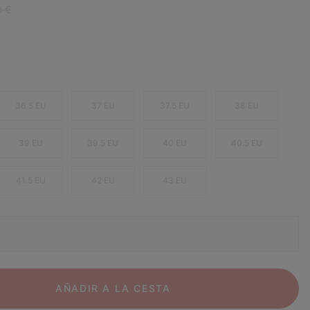
r price:
0 €
36.5 EU
37 EU
37.5 EU
38 EU
39 EU
39.5 EU
40 EU
40.5 EU
41.5 EU
42 EU
43 EU
AÑADIR A LA CESTA