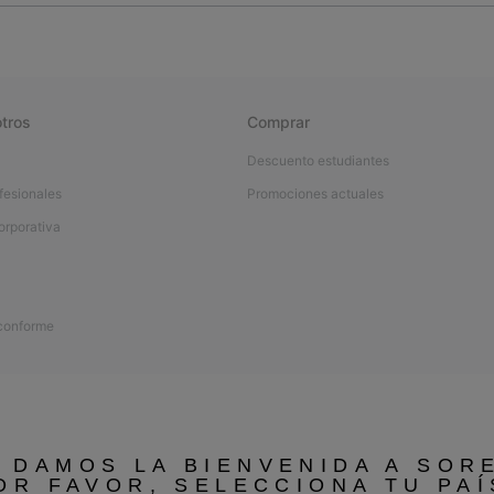
tros
Comprar
Descuento estudiantes
fesionales
Promociones actuales
orporativa
 conforme
 DAMOS LA BIENVENIDA A SOR
OR FAVOR, SELECCIONA TU PAÍ