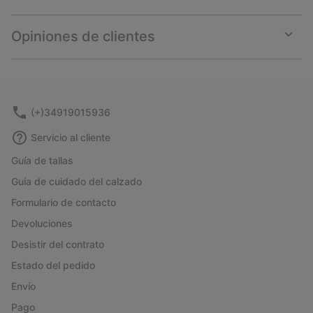
Expan
or
collap
Opiniones de clientes
sectio
Expan
or
collap
sectio
(+)34919015936
Servicio al cliente
Guía de tallas
Guía de cuidado del calzado
Formulario de contacto
Devoluciones
Desistir del contrato
Estado del pedido
Envío
Pago