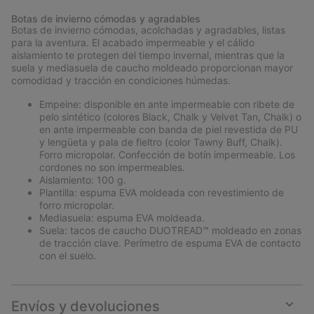
or
Botas de invierno cómodas y agradables
collap
Botas de invierno cómodas, acolchadas y agradables, listas
sectio
para la aventura. El acabado impermeable y el cálido
aislamiento te protegen del tiempo invernal, mientras que la
suela y mediasuela de caucho moldeado proporcionan mayor
comodidad y tracción en condiciones húmedas.
Empeine: disponible en ante impermeable con ribete de
pelo sintético (colores Black, Chalk y Velvet Tan, Chalk) o
en ante impermeable con banda de piel revestida de PU
y lengüeta y pala de fieltro (color Tawny Buff, Chalk).
Forro micropolar. Confección de botín impermeable. Los
cordones no son impermeables.
Aislamiento: 100 g.
Plantilla: espuma EVA moldeada con revestimiento de
forro micropolar.
Mediasuela: espuma EVA moldeada.
Suela: tacos de caucho DUOTREAD™ moldeado en zonas
de tracción clave. Perímetro de espuma EVA de contacto
con el suelo.
Envíos y devoluciones