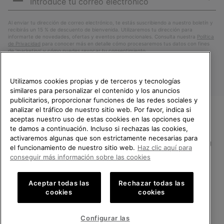
correo
Susc
electrónico
Al enviar tu dirección de correo electrónico, te estás suscribiendo a nuestro boletín y
recibirás un 15 % de descuento de bienvenida. Utilizaremos tu dirección para
informarte de novedades, ofertas y eventos promocionales. Consulta nuestra
Política
de Privacidad
para conocer más en detalle cómo procesaremos tus datos con fines
de ’marketing’ y cómo puedes revocar tu consentimiento.
Utilizamos cookies propias y de terceros y tecnologías
similares para personalizar el contenido y los anuncios
publicitarios, proporcionar funciones de las redes sociales y
analizar el tráfico de nuestro sitio web. Por favor, indica si
aceptas nuestro uso de estas cookies en las opciones que
TE DAMOS LA BIENVENIDA A
te damos a continuación. Incluso si rechazas las cookies,
SOREL.
activaremos algunas que son estrictamente necesarias para
POR FAVOR, SELECCIONA TU
España
el funcionamiento de nuestro sitio web.
Haz clic aquí para
PAÍS.
conseguir más información sobre las cookies
©
2026
SOREL.Reservados todos los derechos.
Compras en línea disponibles
Política de Privacidad
Condiciones De Uso
Terminos de Venta
Aceptar todas las
Rechazar todas las
cookies
cookies
Garantía
Cookies
Impressum
Public CBCR
United States
Compra
en
Configurar las
Servicio al cliente: Lu. - Vi. de 9:00 a 13:00 y de 14:00 a 18:00
línea