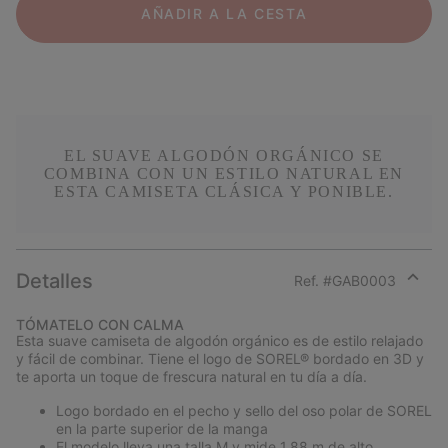
AÑADIR A LA CESTA
EL SUAVE ALGODÓN ORGÁNICO SE
COMBINA CON UN ESTILO NATURAL EN
ESTA CAMISETA CLÁSICA Y PONIBLE.
Detalles
Ref. #
GAB0003
Expan
or
TÓMATELO CON CALMA
collap
Esta suave camiseta de algodón orgánico es de estilo relajado
sectio
y fácil de combinar. Tiene el logo de SOREL® bordado en 3D y
te aporta un toque de frescura natural en tu día a día.
Logo bordado en el pecho y sello del oso polar de SOREL
en la parte superior de la manga
El modelo lleva una talla M y mide 1,88 m de alto