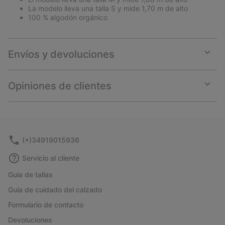
La modelo lleva una talla S y mide 1,70 m de alto
100 % algodón orgánico
Envíos y devoluciones
Expan
or
collap
Opiniones de clientes
sectio
Expan
or
collap
sectio
(+)34919015936
Servicio al cliente
Guía de tallas
Guía de cuidado del calzado
Formulario de contacto
Devoluciones