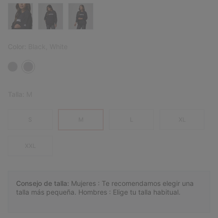
Color:
Black, White
Talla:
M
S
M
L
XL
XXL
Consejo de talla:
Mujeres : Te recomendamos elegir una
talla más pequeña. Hombres : Elige tu talla habitual.