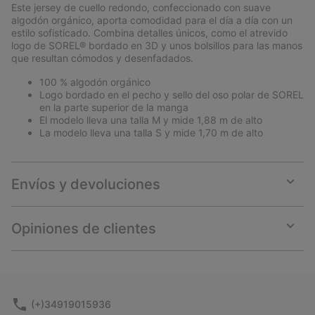
collap
Este jersey de cuello redondo, confeccionado con suave
sectio
algodón orgánico, aporta comodidad para el día a día con un
estilo sofisticado. Combina detalles únicos, como el atrevido
logo de SOREL® bordado en 3D y unos bolsillos para las manos
que resultan cómodos y desenfadados.
100 % algodón orgánico
Logo bordado en el pecho y sello del oso polar de SOREL
en la parte superior de la manga
El modelo lleva una talla M y mide 1,88 m de alto
La modelo lleva una talla S y mide 1,70 m de alto
Envíos y devoluciones
Expan
or
collap
Opiniones de clientes
sectio
Expan
or
collap
sectio
(+)34919015936