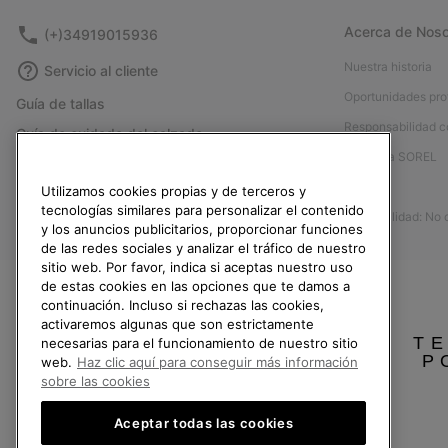
Acerca de Noso
(+)34919015936
Nuestra historia
Servicio al cliente
Oportunidades pro
Guía de tallas
Responsabilidad c
Guía de cuidado del calzado
Afíliese a SOREL
Formulario de contacto
Prensa
Utilizamos cookies propias y de terceros y
Devoluciones
tecnologías similares para personalizar el contenido
Accesibilidad: No
Desistir del contrato
y los anuncios publicitarios, proporcionar funciones
de las redes sociales y analizar el tráfico de nuestro
Estado del pedido
sitio web. Por favor, indica si aceptas nuestro uso
Envío
de estas cookies en las opciones que te damos a
continuación. Incluso si rechazas las cookies,
Pago
activaremos algunas que son estrictamente
TE
Preguntas frecuentes
necesarias para el funcionamiento de nuestro sitio
P
web.
Haz clic aquí para conseguir más información
sobre las cookies
Aceptar todas las cookies
España