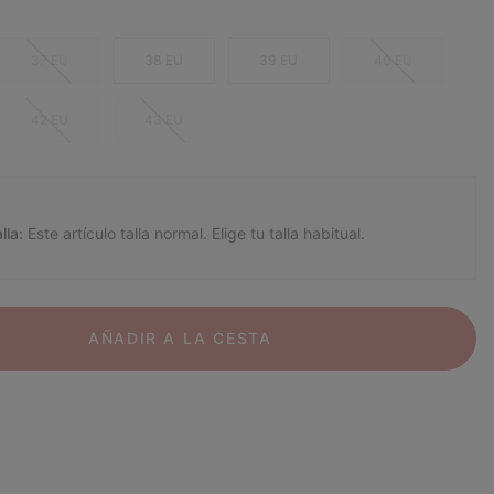
37 EU
38 EU
39 EU
40 EU
42 EU
43 EU
lla:
Este artículo talla normal. Elige tu talla habitual.
AÑADIR A LA CESTA