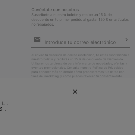
Conéctate con nosotros
Suscríbete a nuestro boletín y recibe un 15 % de
descuento en tu primer pedido al gastar 120 € en artículos
no rebajados.
Suscripción
de
correo
Susc
electrónico
Al enviar tu dirección de correo electrónico, te estás suscribiendo a
nuestro boletín y recibirás un 15 % de descuento de bienvenida.
Utilizaremos tu dirección para informarte de novedades, ofertas y
eventos promocionales. Consulta nuestra
Política de Privacidad
para conocer más en detalle cómo procesaremos tus datos con
fines de ’marketing’ y cómo puedes revocar tu consentimiento.
EL.
S.