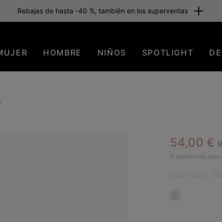
Rebajas de hasta -40 %, también en los superventas
MUJER
HOMBRE
NIÑOS
SPOTLIGHT
DE
r
R
Sale pric
54,00 €
9
El precio más bajo 
Color:
Black, Se