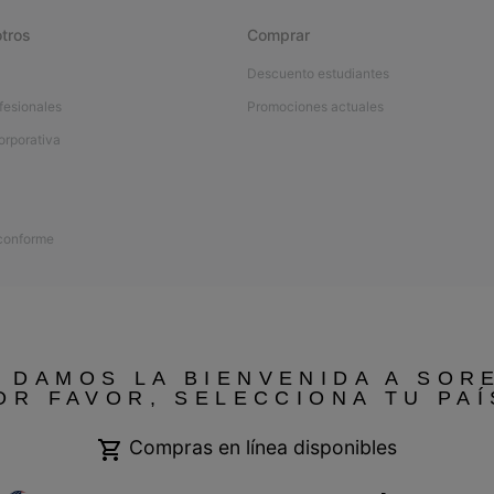
tros
Comprar
Descuento estudiantes
fesionales
Promociones actuales
orporativa
 conforme
 DAMOS LA BIENVENIDA A SOR
OR FAVOR, SELECCIONA TU PAÍ
Compras en línea disponibles