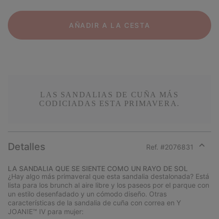
AÑADIR A LA CESTA
LAS SANDALIAS DE CUÑA MÁS
CODICIADAS ESTA PRIMAVERA.
Detalles
Ref. #
2076831
Expan
or
LA SANDALIA QUE SE SIENTE COMO UN RAYO DE SOL
collap
¿Hay algo más primaveral que esta sandalia destalonada? Está
sectio
lista para los brunch al aire libre y los paseos por el parque con
un estilo desenfadado y un cómodo diseño. Otras
características de la sandalia de cuña con correa en Y
JOANIE™ IV para mujer: