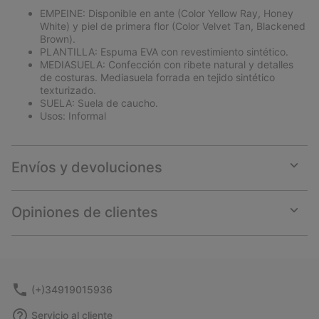
EMPEINE: Disponible en ante (Color Yellow Ray, Honey
White) y piel de primera flor (Color Velvet Tan, Blackened
Brown).
PLANTILLA: Espuma EVA con revestimiento sintético.
MEDIASUELA: Confección con ribete natural y detalles
de costuras. Mediasuela forrada en tejido sintético
texturizado.
SUELA: Suela de caucho.
Usos: Informal
Envíos y devoluciones
Expan
or
collap
Opiniones de clientes
sectio
Expan
or
collap
sectio
(+)34919015936
Servicio al cliente