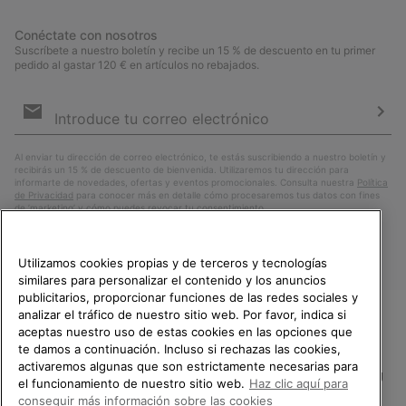
Conéctate con nosotros
Suscríbete a nuestro boletín y recibe un 15 % de descuento en tu primer
pedido al gastar 120 € en artículos no rebajados.
Suscripción
de
correo
Susc
electrónico
Al enviar tu dirección de correo electrónico, te estás suscribiendo a nuestro boletín y
recibirás un 15 % de descuento de bienvenida. Utilizaremos tu dirección para
informarte de novedades, ofertas y eventos promocionales. Consulta nuestra
Política
de Privacidad
para conocer más en detalle cómo procesaremos tus datos con fines
de ’marketing’ y cómo puedes revocar tu consentimiento.
Utilizamos cookies propias y de terceros y tecnologías
similares para personalizar el contenido y los anuncios
publicitarios, proporcionar funciones de las redes sociales y
analizar el tráfico de nuestro sitio web. Por favor, indica si
aceptas nuestro uso de estas cookies en las opciones que
TE DAMOS LA BIENVENIDA A
te damos a continuación. Incluso si rechazas las cookies,
SOREL.
activaremos algunas que son estrictamente necesarias para
POR FAVOR, SELECCIONA TU
España
el funcionamiento de nuestro sitio web.
Haz clic aquí para
PAÍS.
conseguir más información sobre las cookies