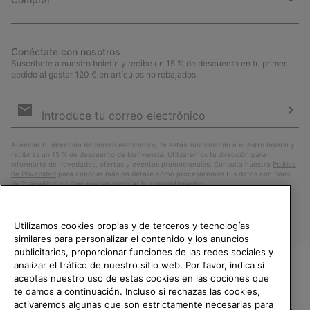
Conéctate con nosotros
Suscríbete a nuestro boletín y recibe un 15 % de descuento en tu primer
pedido al gastar 120 € en artículos no rebajados.
Suscripción
de
correo
Susc
electrónico
Al enviar tu dirección de correo electrónico, te estás suscribiendo a nuestro boletín y
recibirás un 15 % de descuento de bienvenida. Utilizaremos tu dirección para
informarte de novedades, ofertas y eventos promocionales. Consulta nuestra
Política
de Privacidad
para conocer más en detalle cómo procesaremos tus datos con fines
de ’marketing’ y cómo puedes revocar tu consentimiento.
Utilizamos cookies propias y de terceros y tecnologías
similares para personalizar el contenido y los anuncios
publicitarios, proporcionar funciones de las redes sociales y
analizar el tráfico de nuestro sitio web. Por favor, indica si
aceptas nuestro uso de estas cookies en las opciones que
TE DAMOS LA BIENVENIDA A
te damos a continuación. Incluso si rechazas las cookies,
SOREL.
activaremos algunas que son estrictamente necesarias para