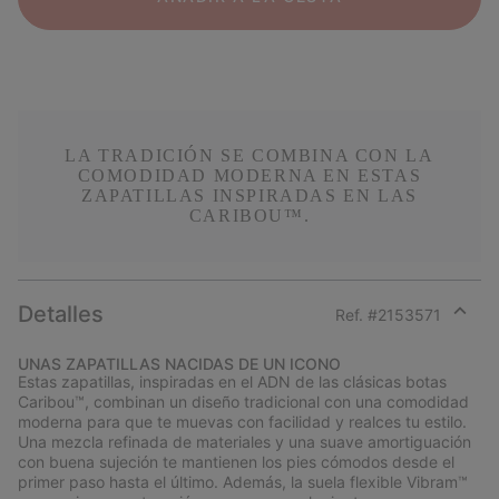
LA TRADICIÓN SE COMBINA CON LA
COMODIDAD MODERNA EN ESTAS
ZAPATILLAS INSPIRADAS EN LAS
CARIBOU™.
Detalles
Ref. #
2153571
Expan
or
UNAS ZAPATILLAS NACIDAS DE UN ICONO
collap
Estas zapatillas, inspiradas en el ADN de las clásicas botas
sectio
Caribou™, combinan un diseño tradicional con una comodidad
moderna para que te muevas con facilidad y realces tu estilo.
Una mezcla refinada de materiales y una suave amortiguación
con buena sujeción te mantienen los pies cómodos desde el
primer paso hasta el último. Además, la suela flexible Vibram™