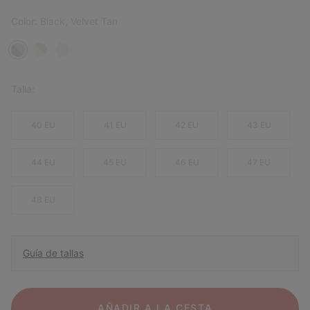
Color:
Black, Velvet Tan
Talla:
40 EU
41 EU
42 EU
43 EU
44 EU
45 EU
46 EU
47 EU
48 EU
Guía de tallas
AÑADIR A LA CESTA