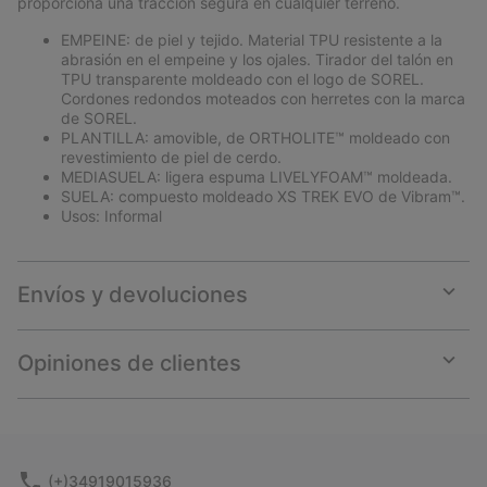
proporciona una tracción segura en cualquier terreno.
EMPEINE: de piel y tejido. Material TPU resistente a la
abrasión en el empeine y los ojales. Tirador del talón en
TPU transparente moldeado con el logo de SOREL.
Cordones redondos moteados con herretes con la marca
de SOREL.
PLANTILLA: amovible, de ORTHOLITE™ moldeado con
revestimiento de piel de cerdo.
MEDIASUELA: ligera espuma LIVELYFOAM™ moldeada.
SUELA: compuesto moldeado XS TREK EVO de Vibram™.
Usos: Informal
Envíos y devoluciones
Expan
or
collap
Opiniones de clientes
sectio
Expan
or
collap
sectio
(+)34919015936