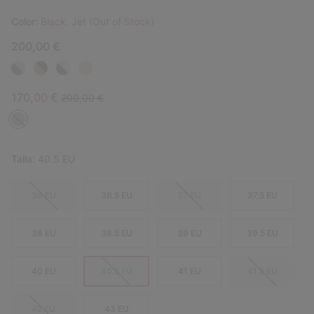
Color:
Black, Jet (Out of Stock)
200,00 €
Sale price:
Regular price:
170,00 €
200,00 €
Talla:
40.5 EU
36 EU
36.5 EU
37 EU
37.5 EU
38 EU
38.5 EU
39 EU
39.5 EU
40 EU
40.5 EU
41 EU
41.5 EU
42 EU
43 EU