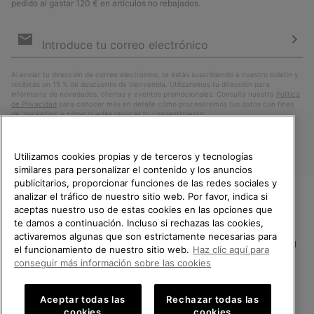
pedido al gastar 120 € en artículos no rebajados.
Suscripción
de
correo
Susc
electrónico
Al enviar tu dirección de correo electrónico, te estás suscribiendo a nuestro boletín y
recibirás un 15 % de descuento de bienvenida. Utilizaremos tu dirección para
informarte de novedades, ofertas y eventos promocionales. Consulta nuestra
Política
de Privacidad
para conocer más en detalle cómo procesaremos tus datos con fines
de ’marketing’ y cómo puedes revocar tu consentimiento.
Utilizamos cookies propias y de terceros y tecnologías
similares para personalizar el contenido y los anuncios
publicitarios, proporcionar funciones de las redes sociales y
analizar el tráfico de nuestro sitio web. Por favor, indica si
aceptas nuestro uso de estas cookies en las opciones que
TE DAMOS LA BIENVENIDA A
te damos a continuación. Incluso si rechazas las cookies,
SOREL.
activaremos algunas que son estrictamente necesarias para
POR FAVOR, SELECCIONA TU
España
el funcionamiento de nuestro sitio web.
Haz clic aquí para
PAÍS.
conseguir más información sobre las cookies
©
2026
SOREL.Reservados todos los derechos.
Compras en línea disponibles
Política de Privacidad
Condiciones De Uso
Terminos de Venta
Aceptar todas las
Rechazar todas las
cookies
cookies