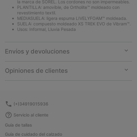
la marca de SOREL. Los cordones no son impermeables.
PLANTILLA: amovible, de Ortholite™ moldeado con
revestimiento textil.
MEDIASUELA: ligera espuma LIVELYFOAM™ moldeada.
SUELA: compuesto moldeado XS TREK EVO de Vibram™.
Usos: Informal, Lluvia Pesada
Envíos y devoluciones
Expan
or
collap
Opiniones de clientes
sectio
Expan
or
collap
sectio
(+)34919015936
Servicio al cliente
Guía de tallas
Guía de cuidado del calzado