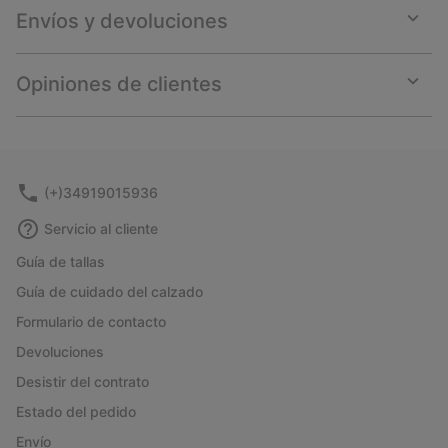
Envíos y devoluciones
Expan
or
collap
Opiniones de clientes
sectio
Expan
or
collap
sectio
(+)34919015936
Servicio al cliente
Guía de tallas
Guía de cuidado del calzado
Formulario de contacto
Devoluciones
Desistir del contrato
Estado del pedido
Envío