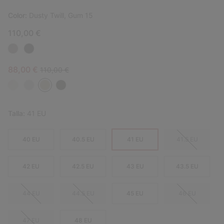
Color:
Dusty Twill, Gum 15
110,00 €
Sale price:
Regular price:
88,00 €
110,00 €
Talla:
41 EU
40 EU
40.5 EU
41 EU
41.5 EU
42 EU
42.5 EU
43 EU
43.5 EU
44 EU
44.5 EU
45 EU
46 EU
47 EU
48 EU