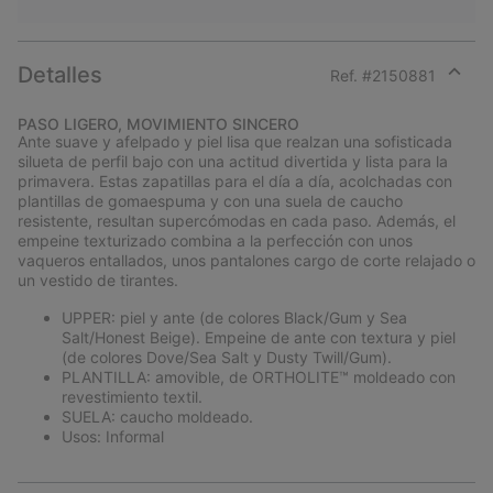
Detalles
Ref. #
2150881
Expan
or
PASO LIGERO, MOVIMIENTO SINCERO
collap
Ante suave y afelpado y piel lisa que realzan una sofisticada
sectio
silueta de perfil bajo con una actitud divertida y lista para la
primavera. Estas zapatillas para el día a día, acolchadas con
plantillas de gomaespuma y con una suela de caucho
resistente, resultan supercómodas en cada paso. Además, el
empeine texturizado combina a la perfección con unos
vaqueros entallados, unos pantalones cargo de corte relajado o
un vestido de tirantes.
UPPER: piel y ante (de colores Black/Gum y Sea
Salt/Honest Beige). Empeine de ante con textura y piel
(de colores Dove/Sea Salt y Dusty Twill/Gum).
PLANTILLA: amovible, de ORTHOLITE™ moldeado con
revestimiento textil.
SUELA: caucho moldeado.
Usos: Informal