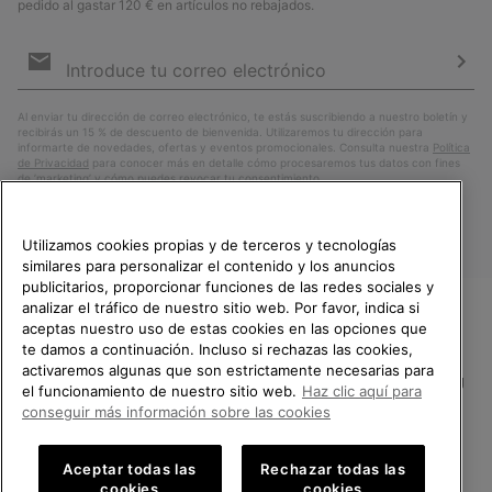
pedido al gastar 120 € en artículos no rebajados.
Suscripción
de
correo
Susc
electrónico
Al enviar tu dirección de correo electrónico, te estás suscribiendo a nuestro boletín y
recibirás un 15 % de descuento de bienvenida. Utilizaremos tu dirección para
informarte de novedades, ofertas y eventos promocionales. Consulta nuestra
Política
de Privacidad
para conocer más en detalle cómo procesaremos tus datos con fines
de ’marketing’ y cómo puedes revocar tu consentimiento.
Utilizamos cookies propias y de terceros y tecnologías
similares para personalizar el contenido y los anuncios
publicitarios, proporcionar funciones de las redes sociales y
analizar el tráfico de nuestro sitio web. Por favor, indica si
aceptas nuestro uso de estas cookies en las opciones que
TE DAMOS LA BIENVENIDA A
te damos a continuación. Incluso si rechazas las cookies,
SOREL.
activaremos algunas que son estrictamente necesarias para
POR FAVOR, SELECCIONA TU
España
el funcionamiento de nuestro sitio web.
Haz clic aquí para
PAÍS.
conseguir más información sobre las cookies
©
2026
SOREL.Reservados todos los derechos.
Compras en línea disponibles
Política de Privacidad
Condiciones De Uso
Terminos de Venta
Aceptar todas las
Rechazar todas las
cookies
cookies