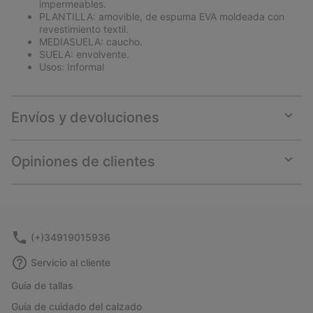
impermeables.
PLANTILLA: amovible, de espuma EVA moldeada con
revestimiento textil.
MEDIASUELA: caucho.
SUELA: envolvente.
Usos: Informal
Envíos y devoluciones
Expan
or
collap
Opiniones de clientes
sectio
Expan
or
collap
sectio
(+)34919015936
Servicio al cliente
Guía de tallas
Guía de cuidado del calzado