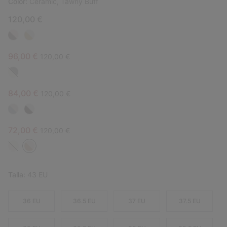
Color:
Ceramic, Tawny Buff
120,00 €
Sale price:
Regular price:
96,00 €
120,00 €
Sale price:
Regular price:
84,00 €
120,00 €
Sale price:
Regular price:
72,00 €
120,00 €
Talla:
43 EU
36 EU
36.5 EU
37 EU
37.5 EU