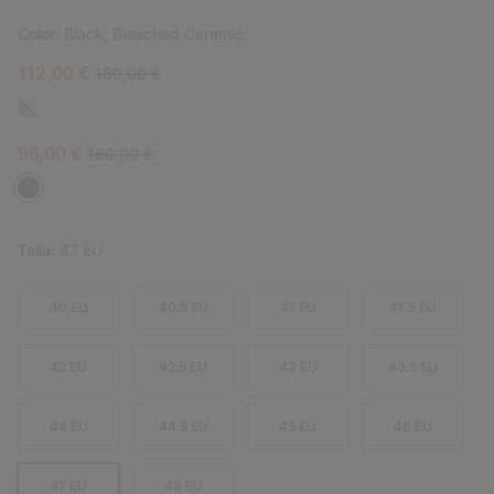
Color:
Black, Bleached Ceramic
Sale price:
Regular price:
112,00 €
160,00 €
Sale price:
Regular price:
96,00 €
160,00 €
Talla:
47 EU
40 EU
40.5 EU
41 EU
41.5 EU
42 EU
42.5 EU
43 EU
43.5 EU
44 EU
44.5 EU
45 EU
46 EU
47 EU
48 EU