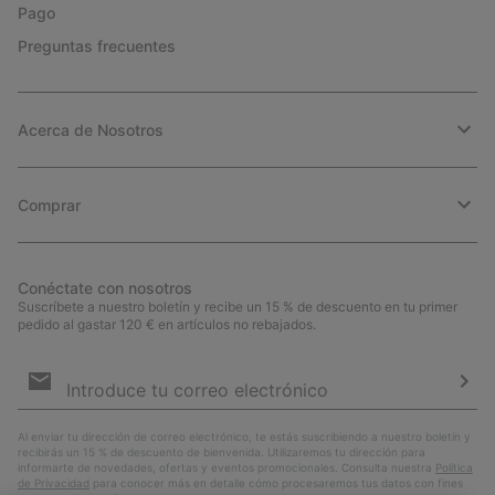
Pago
Preguntas frecuentes
Acerca de Nosotros
Comprar
Conéctate con nosotros
Suscríbete a nuestro boletín y recibe un 15 % de descuento en tu primer
pedido al gastar 120 € en artículos no rebajados.
Suscripción
de
correo
Susc
electrónico
Al enviar tu dirección de correo electrónico, te estás suscribiendo a nuestro boletín y
recibirás un 15 % de descuento de bienvenida. Utilizaremos tu dirección para
informarte de novedades, ofertas y eventos promocionales. Consulta nuestra
Política
de Privacidad
para conocer más en detalle cómo procesaremos tus datos con fines