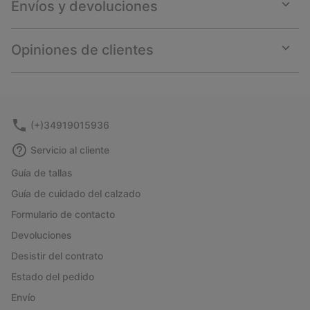
Envíos y devoluciones
Expan
or
collap
Opiniones de clientes
sectio
Expan
or
collap
sectio
(+)34919015936
Servicio al cliente
Guía de tallas
Guía de cuidado del calzado
Formulario de contacto
Devoluciones
Desistir del contrato
Estado del pedido
Envío