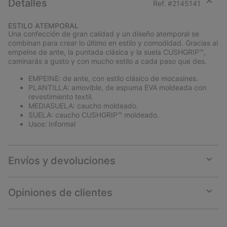
Detalles
Ref. #
2145141
Expan
or
ESTILO ATEMPORAL
collap
Una confección de gran calidad y un diseño atemporal se
sectio
combinan para crear lo último en estilo y comodidad. Gracias al
empeine de ante, la puntada clásica y la suela CUSHGRIP™,
caminarás a gusto y con mucho estilo a cada paso que des.
EMPEINE: de ante, con estilo clásico de mocasines.
PLANTILLA: amovible, de espuma EVA moldeada con
revestimiento textil.
MEDIASUELA: caucho moldeado.
SUELA: caucho CUSHGRIP™ moldeado.
Usos: Informal
Envíos y devoluciones
Expan
or
collap
Opiniones de clientes
sectio
Expan
or
collap