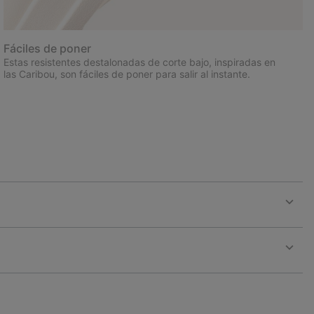
Fáciles de poner
Estas resistentes destalonadas de corte bajo, inspiradas en
las Caribou, son fáciles de poner para salir al instante.
Expan
or
collap
sectio
Expan
or
collap
sectio