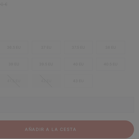
ar price:
00 €
36.5 EU
37 EU
37.5 EU
38 EU
39 EU
39.5 EU
40 EU
40.5 EU
41.5 EU
42 EU
43 EU
AÑADIR A LA CESTA