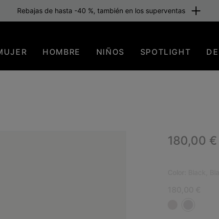
Rebajas de hasta -40 %, también en los superventas
MUJER
HOMBRE
NIÑOS
SPOTLIGHT
DE
Regular p
180,00 €
NUE
Color:
Black, Bl
180,00 €