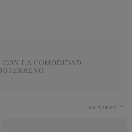
A CON LA COMODIDAD
DOTERRENO.
Ref. #
2164811
Expan
or
collap
sectio