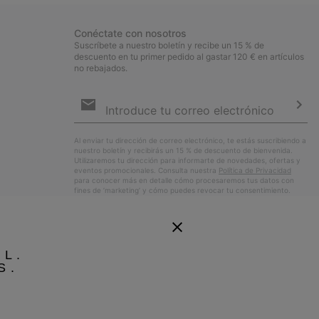
Conéctate con nosotros
Suscríbete a nuestro boletín y recibe un 15 % de
descuento en tu primer pedido al gastar 120 € en artículos
no rebajados.
Suscripción
de
correo
Susc
electrónico
Al enviar tu dirección de correo electrónico, te estás suscribiendo a
nuestro boletín y recibirás un 15 % de descuento de bienvenida.
Utilizaremos tu dirección para informarte de novedades, ofertas y
eventos promocionales. Consulta nuestra
Política de Privacidad
para conocer más en detalle cómo procesaremos tus datos con
fines de ’marketing’ y cómo puedes revocar tu consentimiento.
EL.
S.