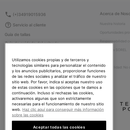
Acerca de Noso
(+)34919015936
Nuestra historia
Servicio al cliente
Oportunidades pro
Guía de tallas
Responsabilidad c
Guía de cuidado del calzado
Afíliese a SOREL
Formulario de contacto
Prensa
Utilizamos cookies propias y de terceros y
Devoluciones
tecnologías similares para personalizar el contenido
Accesibilidad: No
Desistir del contrato
y los anuncios publicitarios, proporcionar funciones
de las redes sociales y analizar el tráfico de nuestro
Estado del pedido
sitio web. Por favor, indica si aceptas nuestro uso
Envío
de estas cookies en las opciones que te damos a
continuación. Incluso si rechazas las cookies,
Pago
activaremos algunas que son estrictamente
TE
necesarias para el funcionamiento de nuestro sitio
Preguntas frecuentes
P
web.
Haz clic aquí para conseguir más información
sobre las cookies
Aceptar todas las cookies