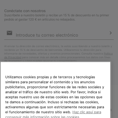
Conéctate con nosotros
Suscríbete a nuestro boletín y recibe un 15 % de descuento en tu primer
pedido al gastar 120 € en artículos no rebajados.
Suscripción
de
correo
Susc
electrónico
Al enviar tu dirección de correo electrónico, te estás suscribiendo a nuestro boletín y
recibirás un 15 % de descuento de bienvenida. Utilizaremos tu dirección para
informarte de novedades, ofertas y eventos promocionales. Consulta nuestra
Política
de Privacidad
para conocer más en detalle cómo procesaremos tus datos con fines
de ’marketing’ y cómo puedes revocar tu consentimiento.
Utilizamos cookies propias y de terceros y tecnologías
similares para personalizar el contenido y los anuncios
publicitarios, proporcionar funciones de las redes sociales y
analizar el tráfico de nuestro sitio web. Por favor, indica si
aceptas nuestro uso de estas cookies en las opciones que
TE DAMOS LA BIENVENIDA A
te damos a continuación. Incluso si rechazas las cookies,
SOREL.
activaremos algunas que son estrictamente necesarias para
POR FAVOR, SELECCIONA TU
España
el funcionamiento de nuestro sitio web.
Haz clic aquí para
PAÍS.
conseguir más información sobre las cookies