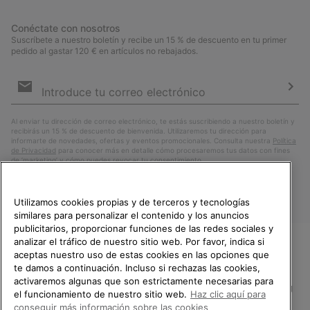
Conéctate con nosotros
Suscríbete a nuestro boletín y recibe un 15 % de descuento en tu primer
pedido al gastar 120 € en artículos no rebajados.
Suscripción
de
correo
Susc
electrónico
Al enviar tu dirección de correo electrónico, te estás suscribiendo a nuestro boletín y
recibirás un 15 % de descuento de bienvenida. Utilizaremos tu dirección para
informarte de novedades, ofertas y eventos promocionales. Consulta nuestra
Política
de Privacidad
para conocer más en detalle cómo procesaremos tus datos con fines
de ’marketing’ y cómo puedes revocar tu consentimiento.
Utilizamos cookies propias y de terceros y tecnologías
similares para personalizar el contenido y los anuncios
publicitarios, proporcionar funciones de las redes sociales y
analizar el tráfico de nuestro sitio web. Por favor, indica si
aceptas nuestro uso de estas cookies en las opciones que
TE DAMOS LA BIENVENIDA A
te damos a continuación. Incluso si rechazas las cookies,
SOREL.
activaremos algunas que son estrictamente necesarias para
POR FAVOR, SELECCIONA TU
España
el funcionamiento de nuestro sitio web.
Haz clic aquí para
PAÍS.
conseguir más información sobre las cookies