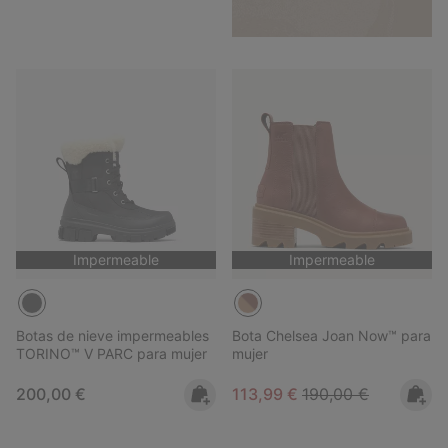
Impermeable
Impermeable
Botas de nieve impermeables
Bota Chelsea Joan Now™ para
TORINO™ V PARC para mujer
mujer
Regular price:
Sale price:
Regular price:
200,00 €
113,99 €
190,00 €