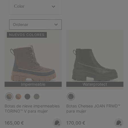
Color
Ordenar
NUEVOS COLORES
Impermeable
Waterprotect
Botas de nieve impermeables
Botas Chelsea JOAN FRWD™
TORINO™ V para mujer
para mujer
Regular price:
Regular price:
165,00 €
170,00 €