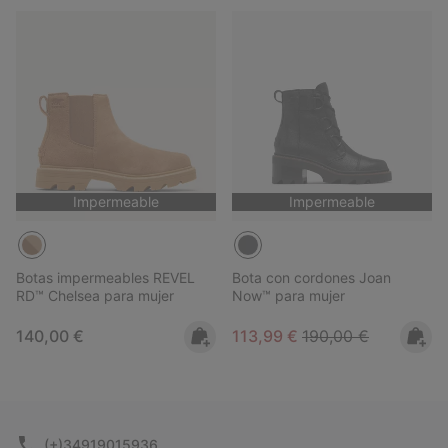
Impermeable
Impermeable
Botas impermeables REVEL
Bota con cordones Joan
RD™ Chelsea para mujer
Now™ para mujer
Regular price:
Sale price:
Regular price:
140,00 €
113,99 €
190,00 €
(+)34919015936