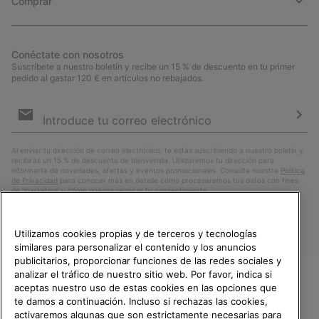
Comprar
Conéctate con nosotros
Suscríbete a nuestro boletín y recibe un 15 % de descuento en tu primer
pedido al gastar 120 € en artículos no rebajados.
Suscripción
de
correo
Susc
electrónico
Al enviar tu dirección de correo electrónico, te estás suscribiendo a nuestro boletín y
recibirás un 15 % de descuento de bienvenida. Utilizaremos tu dirección para
informarte de novedades, ofertas y eventos promocionales. Consulta nuestra
Política
de Privacidad
para conocer más en detalle cómo procesaremos tus datos con fines
de ’marketing’ y cómo puedes revocar tu consentimiento.
Utilizamos cookies propias y de terceros y tecnologías
similares para personalizar el contenido y los anuncios
publicitarios, proporcionar funciones de las redes sociales y
analizar el tráfico de nuestro sitio web. Por favor, indica si
aceptas nuestro uso de estas cookies en las opciones que
TE DAMOS LA BIENVENIDA A
te damos a continuación. Incluso si rechazas las cookies,
SOREL.
activaremos algunas que son estrictamente necesarias para