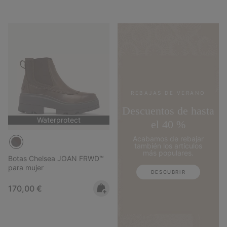
REBAJAS DE VERANO
Descuentos de hasta
Waterprotect
el 40 %
Acabamos de rebajar
también los artículos
más populares.
Botas Chelsea JOAN FRWD™
para mujer
DESCUBRIR
Regular price:
170,00 €