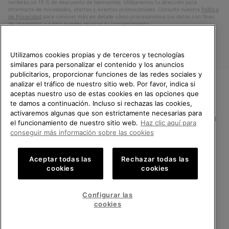
recibirás un 15 % de descuento de bienvenida. Utilizaremos tu dirección para
informarte de novedades, ofertas y eventos promocionales. Consulta nuestra
Política
de Privacidad
para conocer más en detalle cómo procesaremos tus datos con fines
de ’marketing’ y cómo puedes revocar tu consentimiento.
Utilizamos cookies propias y de terceros y tecnologías
similares para personalizar el contenido y los anuncios
publicitarios, proporcionar funciones de las redes sociales y
analizar el tráfico de nuestro sitio web. Por favor, indica si
aceptas nuestro uso de estas cookies en las opciones que
TE DAMOS LA BIENVENIDA A
te damos a continuación. Incluso si rechazas las cookies,
SOREL.
activaremos algunas que son estrictamente necesarias para
POR FAVOR, SELECCIONA TU
España
el funcionamiento de nuestro sitio web.
Haz clic aquí para
PAÍS.
conseguir más información sobre las cookies
©
2026
SOREL.Reservados todos los derechos.
Compras en línea disponibles
Política de Privacidad
Condiciones De Uso
Terminos de Venta
Aceptar todas las
Rechazar todas las
cookies
cookies
Garantía
Cookies
Impressum
Public CBCR
United States
Compra
en
Configurar las
Servicio al cliente: Lu. - Vi. de 9:00 a 13:00 y de 14:00 a 18:00
línea
Spain
España
Compra
(+)34919015936
cookies
disponi
en
línea