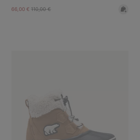
Sale price:
Regular price:
66,00 €
110,00 €