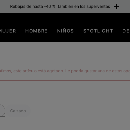
Rebajas de hasta -40 %, también en los superventas
MUJER
HOMBRE
NIÑOS
SPOTLIGHT
DE
timos, este artículo está agotado. Le podria gustar una de estas op
o
Calzado