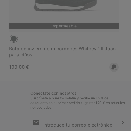
Impermeable
Bota de invierno con cordones Whitney™ II Joan
para niños
Regular price:
100,00 €
Conéctate con nosotros
Suscríbete a nuestro boletín y recibe un 15 % de
descuento en tu primer pedido al gastar 120 € en artículos
no rebajados.
Suscripción
de
correo
Susc