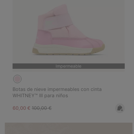
Impermeable
Botas de nieve impermeables con cinta
WHITNEY™ III para niños
Sale price:
Regular price:
60,00 €
100,00 €