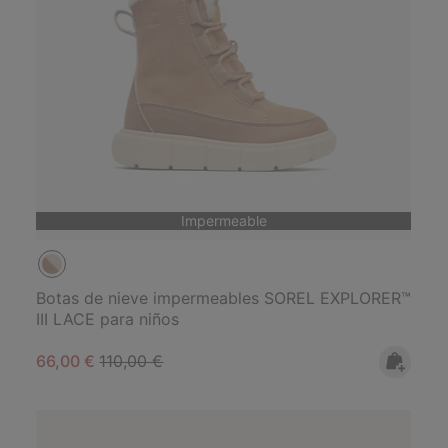
Impermeable
Botas de nieve impermeables SOREL EXPLORER™
III LACE para niños
Sale price:
Regular price:
66,00 €
110,00 €