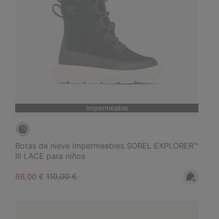
Impermeable
Botas de nieve impermeables SOREL EXPLORER™
III LACE para niños
Sale price:
Regular price:
66,00 €
110,00 €