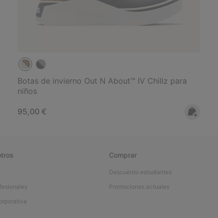
Botas de invierno Out N About™ IV Chillz para
niños
Regular price:
95,00 €
tros
Comprar
Descuento estudiantes
fesionales
Promociones actuales
orporativa