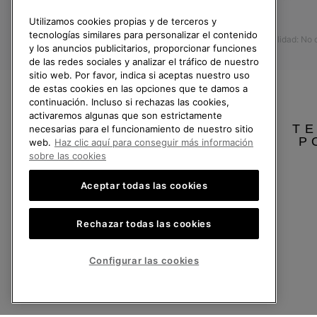
Formulario de contacto
Prensa
Utilizamos cookies propias y de terceros y
Devoluciones
tecnologías similares para personalizar el contenido
Accesibilidad: No
Desistir del contrato
y los anuncios publicitarios, proporcionar funciones
de las redes sociales y analizar el tráfico de nuestro
Estado del pedido
sitio web. Por favor, indica si aceptas nuestro uso
Envío
de estas cookies en las opciones que te damos a
continuación. Incluso si rechazas las cookies,
Pago
activaremos algunas que son estrictamente
TE
Preguntas frecuentes
necesarias para el funcionamiento de nuestro sitio
P
web.
Haz clic aquí para conseguir más información
sobre las cookies
Aceptar todas las cookies
España
Rechazar todas las cookies
©
2026
SOREL.Reservados todos los derechos.
Política de Privacidad
Condiciones De Uso
Terminos de Venta
Garantí
Configurar las cookies
Servicio al cliente: Lu. - Vi. de 9:00 a 13:00 y de 14:00 a 18:00
(+)34919015936