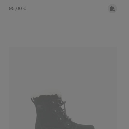
Regular price:
95,00 €