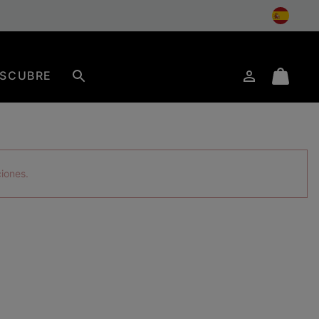
SCUBRE
Iniciar
Mini
Buscar
de
Cart
sesión
ciones.