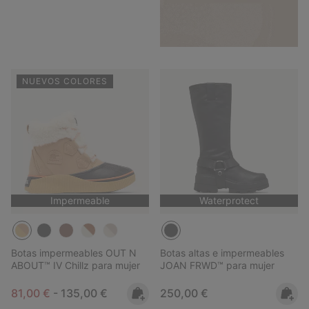
NUEVOS COLORES
Impermeable
Waterprotect
Botas impermeables OUT N
Botas altas e impermeables
ABOUT™ IV Chillz para mujer
JOAN FRWD™ para mujer
Minimum sale price:
Maximum price:
Regular price:
81,00 €
-
135,00 €
250,00 €