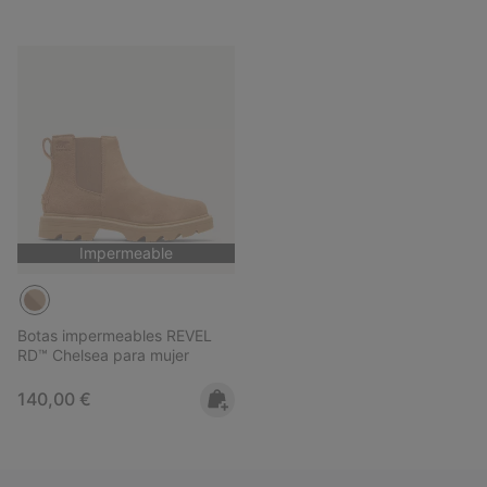
Impermeable
Botas impermeables REVEL
RD™ Chelsea para mujer
Regular price:
140,00 €