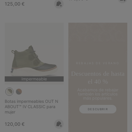
Regular price:
125,00 €
REBAJAS DE VERANO
Descuentos de hasta
Impermeable
el 40 %
Acabamos de rebajar
también los artículos
más populares.
Botas impermeables OUT N
ABOUT™ IV CLASSIC para
DESCUBRIR
mujer
Regular price:
120,00 €