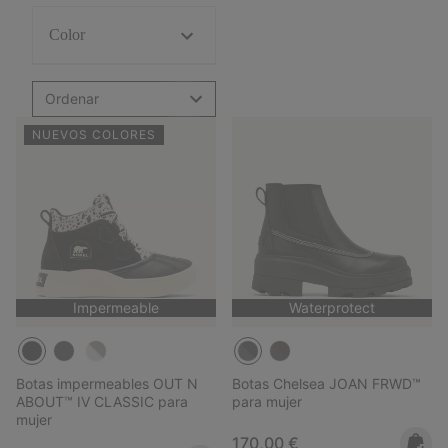
Color
Ordenar
NUEVOS COLORES
Impermeable
Waterprotect
Botas impermeables OUT N
Botas Chelsea JOAN FRWD™
ABOUT™ IV CLASSIC para
para mujer
mujer
Regular price:
170,00 €