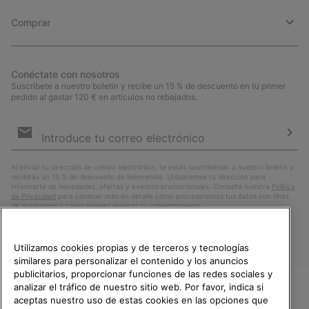
Comprar
Conéctate con nosotros
Suscríbete a nuestro boletín y recibe un 15 % de descuento en tu primer
pedido al gastar 120 € en artículos no rebajados.
Suscripción
de
correo
Susc
electrónico
Al enviar tu dirección de correo electrónico, te estás suscribiendo a nuestro boletín y
recibirás un 15 % de descuento de bienvenida. Utilizaremos tu dirección para
informarte de novedades, ofertas y eventos promocionales. Consulta nuestra
Política
de Privacidad
para conocer más en detalle cómo procesaremos tus datos con fines
de ’marketing’ y cómo puedes revocar tu consentimiento.
Utilizamos cookies propias y de terceros y tecnologías
similares para personalizar el contenido y los anuncios
publicitarios, proporcionar funciones de las redes sociales y
analizar el tráfico de nuestro sitio web. Por favor, indica si
aceptas nuestro uso de estas cookies en las opciones que