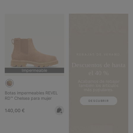
REBAJAS DE VERANO
Descuentos de hasta
Impermeable
el 40 %
Acabamos de rebajar
también los artículos
más populares.
Botas impermeables REVEL
RD™ Chelsea para mujer
DESCUBRIR
Regular price:
140,00 €