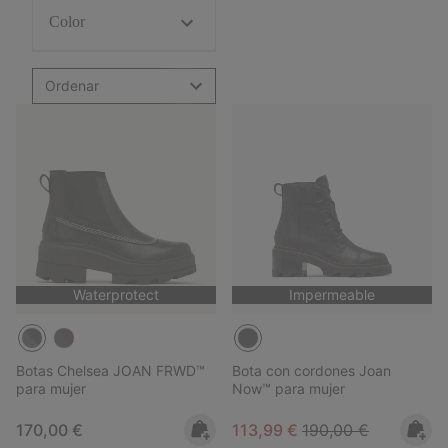
Color
Ordenar
Waterprotect
Impermeable
Botas Chelsea JOAN FRWD™
Bota con cordones Joan
para mujer
Now™ para mujer
Regular price:
Sale price:
Regular price:
170,00 €
113,99 €
190,00 €