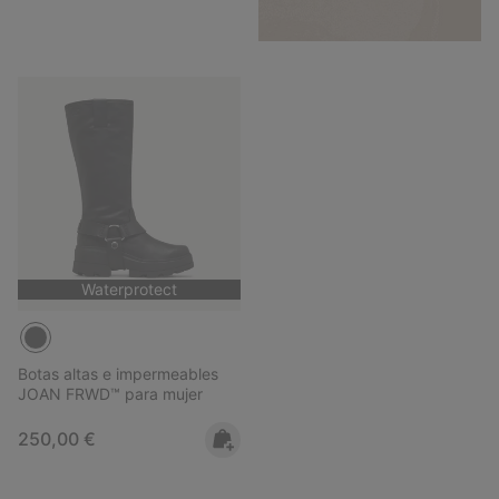
Waterprotect
Botas altas e impermeables
JOAN FRWD™ para mujer
Regular price:
250,00 €