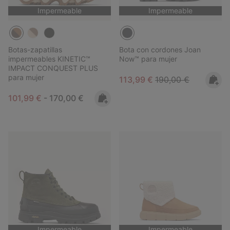
Impermeable
Impermeable
Botas-zapatillas
Bota con cordones Joan
impermeables KINETIC™
Now™ para mujer
IMPACT CONQUEST PLUS
para mujer
Sale price:
Regular price:
113,99 €
190,00 €
Minimum sale price:
Maximum price:
101,99 €
-
170,00 €
Impermeable
Impermeable