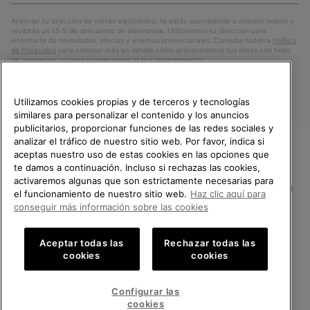
Susc
electrónico
Al enviar tu dirección de correo electrónico, te estás suscribiendo a nuestro boletín y
recibirás un 15 % de descuento de bienvenida. Utilizaremos tu dirección para
informarte de novedades, ofertas y eventos promocionales. Consulta nuestra
Política
de Privacidad
para conocer más en detalle cómo procesaremos tus datos con fines
de ’marketing’ y cómo puedes revocar tu consentimiento.
Utilizamos cookies propias y de terceros y tecnologías
similares para personalizar el contenido y los anuncios
publicitarios, proporcionar funciones de las redes sociales y
analizar el tráfico de nuestro sitio web. Por favor, indica si
aceptas nuestro uso de estas cookies en las opciones que
TE DAMOS LA BIENVENIDA A
te damos a continuación. Incluso si rechazas las cookies,
SOREL.
activaremos algunas que son estrictamente necesarias para
POR FAVOR, SELECCIONA TU
España
el funcionamiento de nuestro sitio web.
Haz clic aquí para
PAÍS.
conseguir más información sobre las cookies
©
2026
SOREL.Reservados todos los derechos.
Compras en línea disponibles
Política de Privacidad
Condiciones De Uso
Terminos de Venta
Aceptar todas las
Rechazar todas las
cookies
cookies
Garantía
Cookies
Impressum
Public CBCR
United States
Compra
en
Configurar las
Servicio al cliente: Lu. - Vi. de 9:00 a 13:00 y de 14:00 a 18:00
línea
Spain
España
Compra
(+)34919015936
cookies