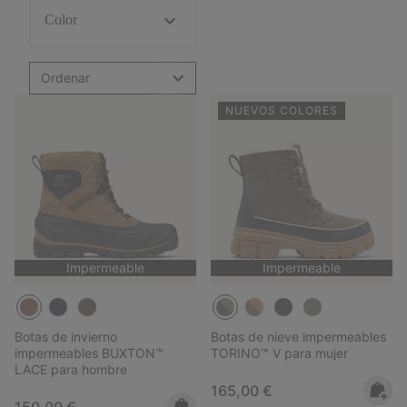
Color
Ordenar
NUEVOS COLORES
Impermeable
Impermeable
Botas de invierno
Botas de nieve impermeables
impermeables BUXTON™
TORINO™ V para mujer
LACE para hombre
Regular price:
165,00 €
Regular price:
150,00 €