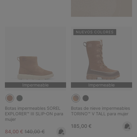
NUEVOS COLORES
Impermeable
Impermeable
Botas impermeables SOREL
Botas de nieve impermeables
EXPLORER™ III SLIP-ON para
TORINO™ V TALL para mujer
mujer
Regular price:
185,00 €
Sale price:
Regular price:
84,00 €
140,00 €