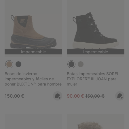
Impermeable
Impermeable
Botas de invierno
Botas impermeables SOREL
impermeables y fáciles de
EXPLORER™ III JOAN para
poner BUXTON™ para hombre
mujer
Regular price:
Sale price:
Regular price:
150,00 €
90,00 €
150,00 €