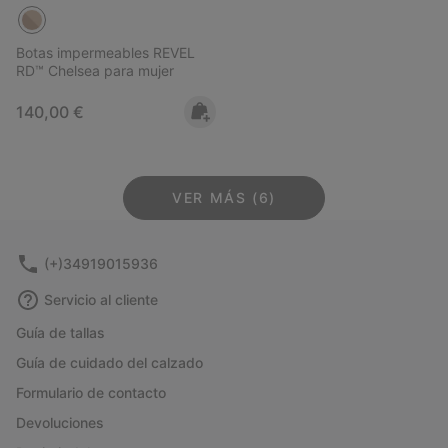
Botas impermeables REVEL
RD™ Chelsea para mujer
Regular price:
140,00 €
VER MÁS (6)
(+)34919015936
Servicio al cliente
Guía de tallas
Guía de cuidado del calzado
Formulario de contacto
Devoluciones