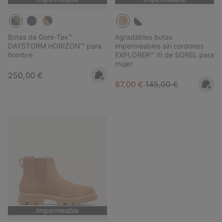
Botas de Gore-Tex™
Agradables botas
DAYSTORM HORIZON™ para
impermeables sin cordones
hombre
EXPLORER™ III de SOREL para
mujer
Regular price:
250,00 €
Sale price:
Regular price:
87,00 €
145,00 €
Impermeable