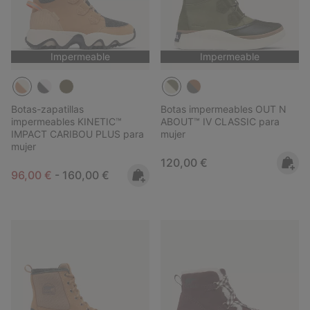
Impermeable
Impermeable
Botas-zapatillas
Botas impermeables OUT N
impermeables KINETIC™
ABOUT™ IV CLASSIC para
IMPACT CARIBOU PLUS para
mujer
mujer
Regular price:
120,00 €
Minimum sale price:
Maximum price:
96,00 €
-
160,00 €