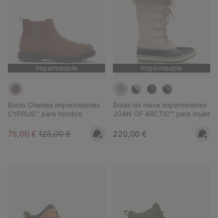
Impermeable
Impermeable
Botas Chelsea impermeables
Botas de nieve impermeables
CYPRUS™ para hombre
JOAN OF ARCTIC™ para mujer
Sale price:
Regular price:
Regular price:
75,00 €
125,00 €
220,00 €