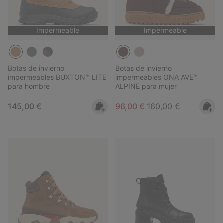
Impermeable
Impermeable
Botas de invierno
Botas de invierno
impermeables BUXTON™ LITE
impermeables ONA AVE™
para hombre
ALPINE para mujer
Regular price:
Sale price:
Regular price:
145,00 €
96,00 €
160,00 €