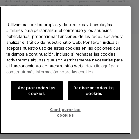
de Privacidad
para conocer más en detalle cómo procesaremos tus datos con fines
de ’marketing’ y cómo puedes revocar tu consentimiento.
Utilizamos cookies propias y de terceros y tecnologías
similares para personalizar el contenido y los anuncios
publicitarios, proporcionar funciones de las redes sociales y
analizar el tráfico de nuestro sitio web. Por favor, indica si
aceptas nuestro uso de estas cookies en las opciones que
TE DAMOS LA BIENVENIDA A
te damos a continuación. Incluso si rechazas las cookies,
SOREL.
activaremos algunas que son estrictamente necesarias para
POR FAVOR, SELECCIONA TU
España
el funcionamiento de nuestro sitio web.
Haz clic aquí para
PAÍS.
conseguir más información sobre las cookies
©
2026
SOREL.Reservados todos los derechos.
Compras en línea disponibles
Política de Privacidad
Condiciones De Uso
Terminos de Venta
Aceptar todas las
Rechazar todas las
cookies
cookies
Garantía
Cookies
Impressum
Public CBCR
United States
Compra
en
Configurar las
Servicio al cliente: Lu. - Vi. de 9:00 a 13:00 y de 14:00 a 18:00
línea
Spain
España
Compra
(+)34919015936
cookies
disponi
en
línea
VER TODOS LOS PAÍSES
disponi