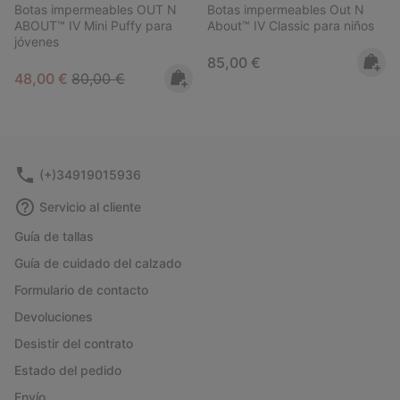
Botas impermeables OUT N
Botas impermeables Out N
ABOUT™ IV Mini Puffy para
About™ IV Classic para niños
jóvenes
Regular price:
85,00 €
Sale price:
Regular price:
48,00 €
80,00 €
(+)34919015936
Servicio al cliente
Guía de tallas
Guía de cuidado del calzado
Formulario de contacto
Devoluciones
Desistir del contrato
Estado del pedido
Envío