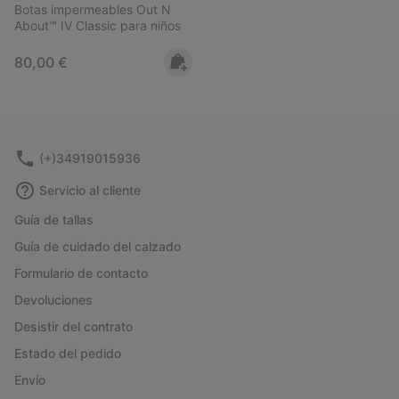
Botas impermeables Out N
About™ IV Classic para niños
Regular price:
80,00 €
(+)34919015936
Servicio al cliente
Guía de tallas
Guía de cuidado del calzado
Formulario de contacto
Devoluciones
Desistir del contrato
Estado del pedido
Envío