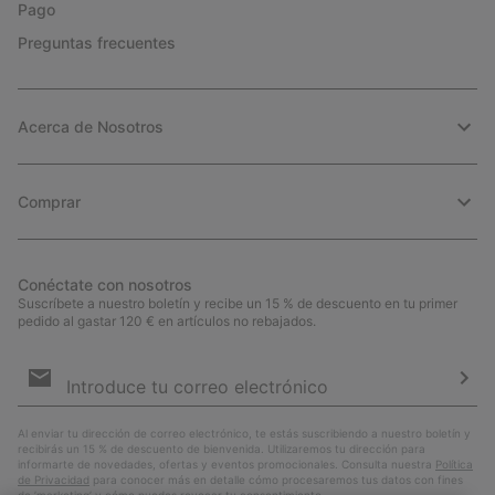
Pago
Preguntas frecuentes
Acerca de Nosotros
Comprar
Conéctate con nosotros
Suscríbete a nuestro boletín y recibe un 15 % de descuento en tu primer
pedido al gastar 120 € en artículos no rebajados.
Suscripción
de
correo
Susc
electrónico
Al enviar tu dirección de correo electrónico, te estás suscribiendo a nuestro boletín y
recibirás un 15 % de descuento de bienvenida. Utilizaremos tu dirección para
informarte de novedades, ofertas y eventos promocionales. Consulta nuestra
Política
de Privacidad
para conocer más en detalle cómo procesaremos tus datos con fines