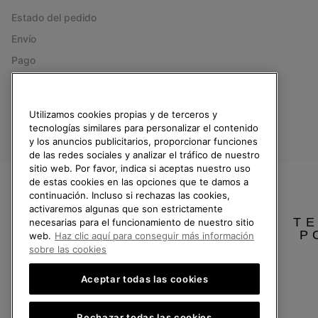
Estado del pedido
Envío
Pago
Preguntas frecuentes
Utilizamos cookies propias y de terceros y
tecnologías similares para personalizar el contenido
y los anuncios publicitarios, proporcionar funciones
España
de las redes sociales y analizar el tráfico de nuestro
sitio web. Por favor, indica si aceptas nuestro uso
©
2026
SOREL.Reservados todos los derechos.
de estas cookies en las opciones que te damos a
continuación. Incluso si rechazas las cookies,
Política de Privacidad
Condiciones De Uso
Terminos de Venta
Garantí
activaremos algunas que son estrictamente
TE
necesarias para el funcionamiento de nuestro sitio
P
Servicio al cliente: Lu. - Vi. de 9:00 a 13:00 y de 14:00 a 18:00
web.
Haz clic aquí para conseguir más información
(+)34919015936
sobre las cookies
Aceptar todas las cookies
Rechazar todas las cookies