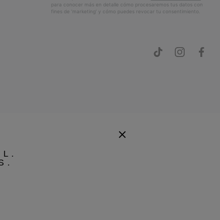
para conocer más en detalle cómo procesaremos tus datos con
fines de ’marketing’ y cómo puedes revocar tu consentimiento.
EL.
S.