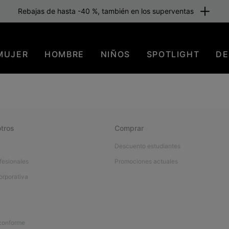
Rebajas de hasta -40 %, también en los superventas
MUJER
HOMBRE
NIÑOS
SPOTLIGHT
DE
tros
Comprar
Descuento estudiantes
fesionales
Promociones actuales
orporativa
 conforme