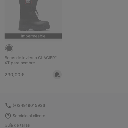
Impermeable
Botas de invierno GLACIER™
XT para hombre
Regular price:
230,00 €
(+)34919015936
Servicio al cliente
Guía de tallas