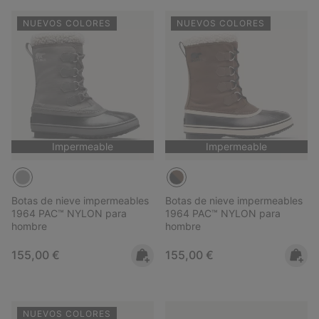
NUEVOS COLORES
NUEVOS COLORES
Impermeable
Impermeable
Botas de nieve impermeables
Botas de nieve impermeables
1964 PAC™ NYLON para
1964 PAC™ NYLON para
hombre
hombre
Regular price:
Regular price:
155,00 €
155,00 €
NUEVOS COLORES