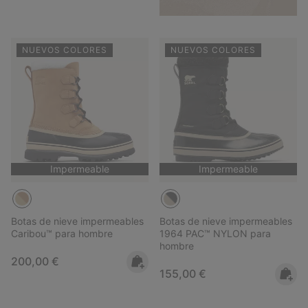
NUEVOS COLORES
NUEVOS COLORES
Impermeable
Impermeable
Botas de nieve impermeables
Botas de nieve impermeables
Caribou™ para hombre
1964 PAC™ NYLON para
hombre
Regular price:
200,00 €
Regular price:
155,00 €