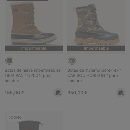
Impermeable
Impermeable
Botas de nieve impermeables
Botas de invierno Gore-Tex™
1964 PAC™ NYLON para
CARIBOU HORIZON™ para
hombre
hombre
Regular price:
Regular price:
155,00 €
350,00 €
ICONO