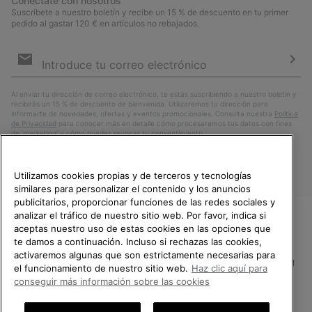
Conéctate con nosotros
Suscríbete a nuestro boletín y recibe un 15 % de descuento en tu primer
pedido al gastar 120 € en artículos no rebajados.
Suscripción
de
correo
Susc
electrónico
Al enviar tu dirección de correo electrónico, te estás suscribiendo a nuestro boletín y
recibirás un 15 % de descuento de bienvenida. Utilizaremos tu dirección para
informarte de novedades, ofertas y eventos promocionales. Consulta nuestra
Política
de Privacidad
para conocer más en detalle cómo procesaremos tus datos con fines
de ’marketing’ y cómo puedes revocar tu consentimiento.
Utilizamos cookies propias y de terceros y tecnologías
similares para personalizar el contenido y los anuncios
publicitarios, proporcionar funciones de las redes sociales y
analizar el tráfico de nuestro sitio web. Por favor, indica si
aceptas nuestro uso de estas cookies en las opciones que
TE DAMOS LA BIENVENIDA A
te damos a continuación. Incluso si rechazas las cookies,
SOREL.
activaremos algunas que son estrictamente necesarias para
POR FAVOR, SELECCIONA TU
España
el funcionamiento de nuestro sitio web.
Haz clic aquí para
PAÍS.
conseguir más información sobre las cookies
©
2026
SOREL.Reservados todos los derechos.
Compras en línea disponibles