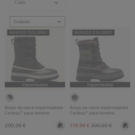
Color
Ordenar
NUEVOS COLORES
NUEVOS COLORES
Impermeable
Impermeable
Botas de nieve impermeables
Botas de nieve impermeables
Caribou™ para hombre
Caribou™ para hombre
Regular price:
Sale price:
Regular price:
200,00 €
119,99 €
200,00 €