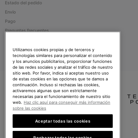
Estado del pedido
Envío
Pago
Preguntas frecuentes
Utilizamos cookies propias y de terceros y
tecnologías similares para personalizar el contenido
España
y los anuncios publicitarios, proporcionar funciones
de las redes sociales y analizar el tráfico de nuestro
©
2026
SOREL.Reservados todos los derechos.
sitio web. Por favor, indica si aceptas nuestro uso
de estas cookies en las opciones que te damos a
Política de Privacidad
Condiciones De Uso
Terminos de Venta
Garantí
continuación. Incluso si rechazas las cookies,
activaremos algunas que son estrictamente
TE
necesarias para el funcionamiento de nuestro sitio
Servicio al cliente: Lu. - Vi. de 9:00 a 13:00 y de 14:00 a 18:00
(+)34919015936
P
web.
Haz clic aquí para conseguir más información
sobre las cookies
Aceptar todas las cookies
Rechazar todas las cookies