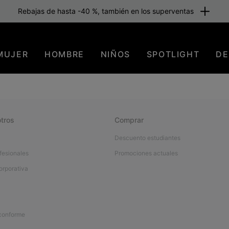
Rebajas de hasta -40 %, también en los superventas
MUJER
HOMBRE
NIÑOS
SPOTLIGHT
DE
tros
Comprar
Descuento estudiantes
fesionales
Promociones actuales
orporativa
 conforme