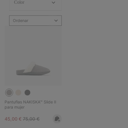
Color
Ordenar
Pantuflas NAKISKA™ Slide II
para mujer
Sale price:
Regular price:
45,00 €
75,00 €