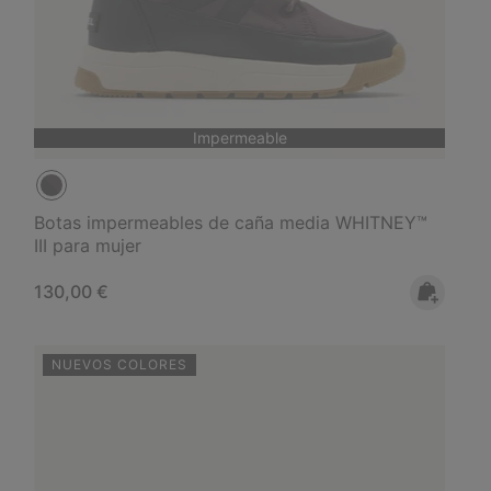
Impermeable
Botas impermeables de caña media WHITNEY™
III para mujer
Regular price:
130,00 €
NUEVOS COLORES