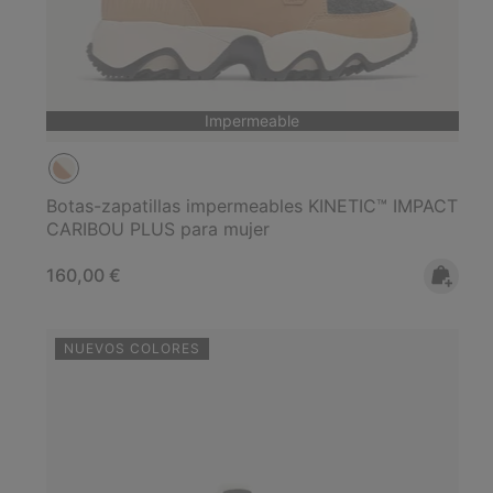
Impermeable
Botas-zapatillas impermeables KINETIC™ IMPACT
CARIBOU PLUS para mujer
Regular price:
160,00 €
NUEVOS COLORES