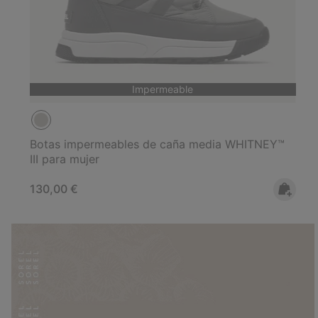
Impermeable
Botas impermeables de caña media WHITNEY™
III para mujer
Regular price:
130,00 €