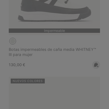
Impermeable
Botas impermeables de caña media WHITNEY™
III para mujer
Regular price:
130,00 €
NUEVOS COLORES