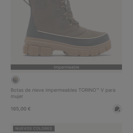
Impermeable
Botas de nieve impermeables TORINO™ V para
mujer
Regular price:
165,00 €
NUEVOS COLORES