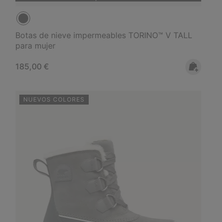
Botas de nieve impermeables TORINO™ V TALL
para mujer
Regular price:
185,00 €
NUEVOS COLORES