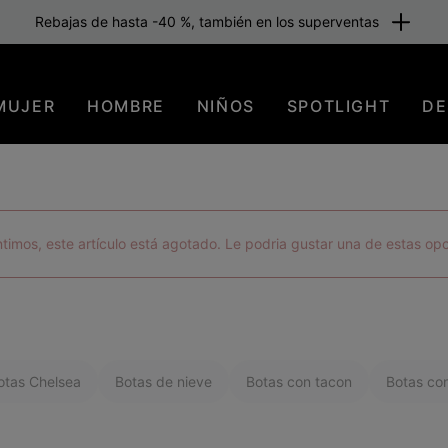
Envío gratuito para los miembros o a partir de 80 €. Únete ahora
MUJER
HOMBRE
NIÑOS
SPOTLIGHT
DE
timos, este artículo está agotado. Le podria gustar una de estas op
otas Chelsea
Botas de nieve
Botas con tacon
Botas co