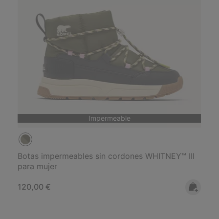
Impermeable
Botas impermeables sin cordones WHITNEY™ IIl
para mujer
Regular price:
120,00 €