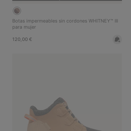
Botas impermeables sin cordones WHITNEY™ IIl
para mujer
Regular price:
120,00 €