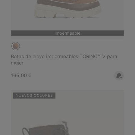
Impermeable
Botas de nieve impermeables TORINO™ V para
mujer
Regular price:
165,00 €
NUEVOS COLORES