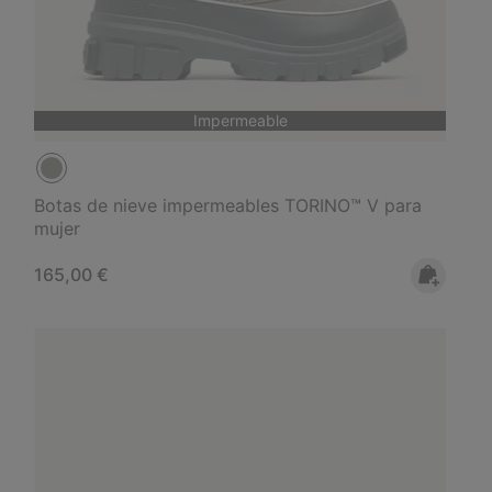
Impermeable
Botas de nieve impermeables TORINO™ V para
mujer
Regular price:
165,00 €