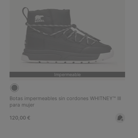
Impermeable
Botas impermeables sin cordones WHITNEY™ IIl
para mujer
Regular price:
120,00 €