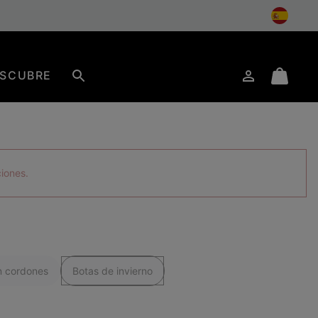
SCUBRE
Iniciar
Mini
Buscar
de
Cart
sesión
ciones.
n cordones
Botas de invierno