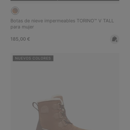
Botas de nieve impermeables TORINO™ V TALL
para mujer
Regular price:
185,00 €
NUEVOS COLORES