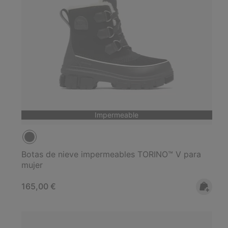
Impermeable
Botas de nieve impermeables TORINO™ V para
mujer
Regular price:
165,00 €