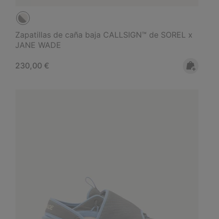
Zapatillas de caña baja CALLSIGN™ de SOREL x
JANE WADE
Regular price:
230,00 €