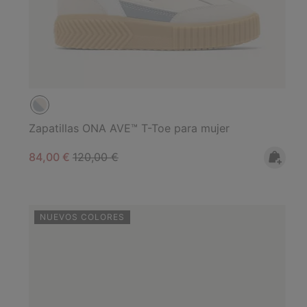
Zapatillas ONA AVE™ T-Toe para mujer
Sale price:
Regular price:
84,00 €
120,00 €
NUEVOS COLORES