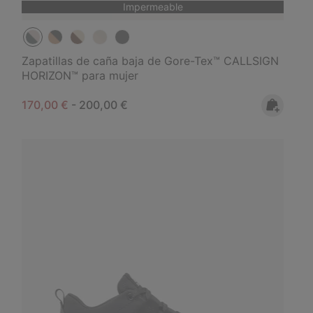
Impermeable
Zapatillas de caña baja de Gore-Tex™ CALLSIGN
HORIZON™ para mujer
Minimum sale price:
Maximum price:
170,00 €
-
200,00 €