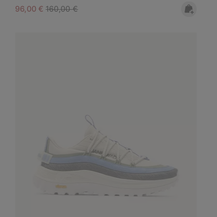
Sale price:
Regular price:
96,00 €
160,00 €