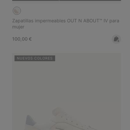
Zapatillas impermeables OUT N ABOUT™ IV para
mujer
Regular price:
100,00 €
NUEVOS COLORES