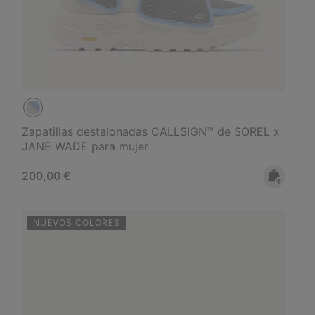
Zapatillas destalonadas CALLSIGN™ de SOREL x
JANE WADE para mujer
Regular price:
200,00 €
NUEVOS COLORES