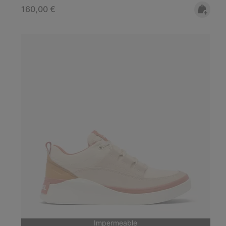
Regular price:
160,00 €
Impermeable