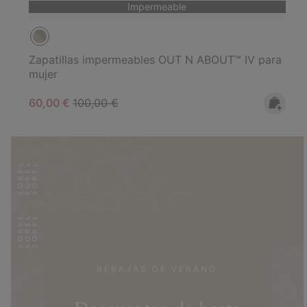
Impermeable
Zapatillas impermeables OUT N ABOUT™ IV para
mujer
Sale price:
Regular price:
60,00 €
100,00 €
REBAJAS DE VERANO