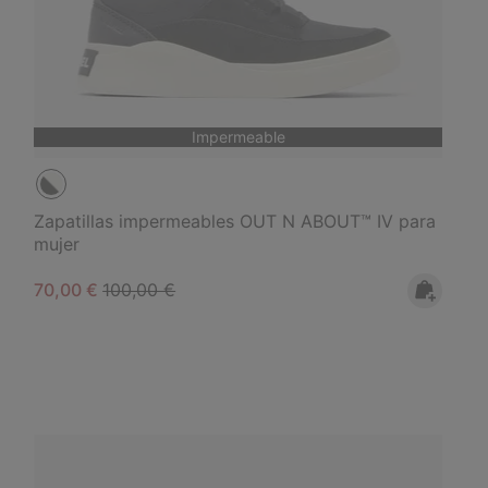
Impermeable
Zapatillas impermeables OUT N ABOUT™ IV para
mujer
Sale price:
Regular price:
70,00 €
100,00 €