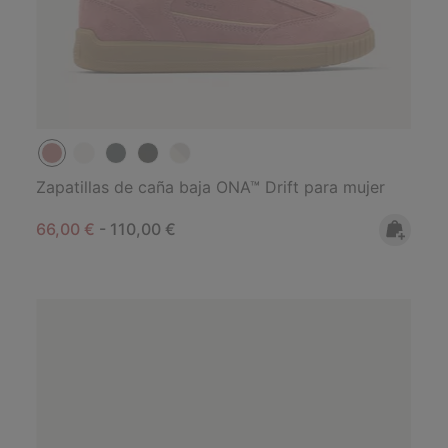
Zapatillas de caña baja ONA™ Drift para mujer
Minimum sale price:
Maximum price:
66,00 €
-
110,00 €