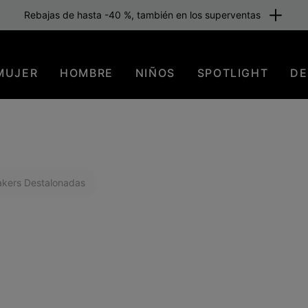
Envío gratuito para los miembros o a partir de 80 €. Únete ahora
MUJER
HOMBRE
NIÑOS
SPOTLIGHT
DE
kers Destalonadas