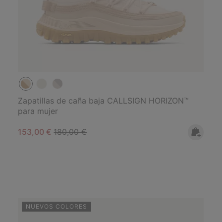
Zapatillas de caña baja CALLSIGN HORIZON™
para mujer
Sale price:
Regular price:
153,00 €
180,00 €
NUEVOS COLORES