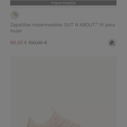
Impermeable
Zapatillas impermeables OUT N ABOUT™ IV para
mujer
Sale price:
Regular price:
60,00 €
100,00 €