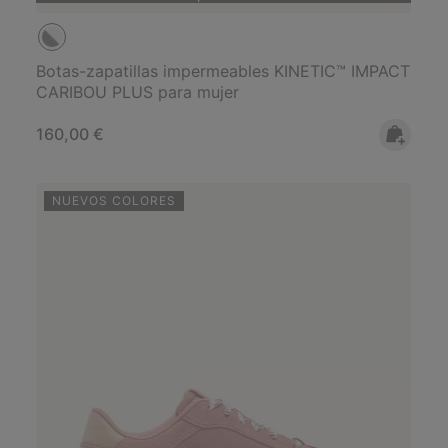
Botas-zapatillas impermeables KINETIC™ IMPACT
CARIBOU PLUS para mujer
Regular price:
160,00 €
NUEVOS COLORES